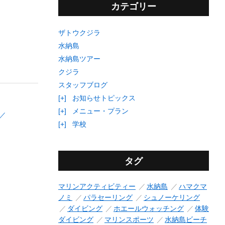
カテゴリー
ザトウクジラ
水納島
水納島ツアー
クジラ
スタッフブログ
[+]
お知らせトピックス
[+]
メニュー・プラン
[+]
学校
タグ
マリンアクティビティー
水納島
ハマクマ
ノミ
パラセーリング
シュノーケリング
ダイビング
ホエールウォッチング
体験
ダイビング
マリンスポーツ
水納島ビーチ