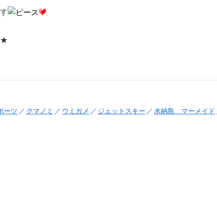
す
★
ポーツ
クマノミ
ウミガメ
ジェットスキー
水納島 マーメイド