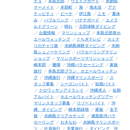
チョ
本島北部
ウェイクボード
水納島
マーメイド
本部町
海
海水浴
アク
ティビティ
ビーチ
伊江島
ニモ
夏休
み
バブルリング
バナナボード
エメラ
ルドグリーン
晴れ
北部体験ダイビング
台風情報
マリンショップ
本島北部発ホ
エールウォッチング
とちぎテレビ
カミナ
リのチャリ旅
水納島体験ダイビング
水納
島シュノーケリング
パラセーリングマリン
ショップ
マリンスポーツマリンショップ
崎本部
珊瑚
沖縄パラセーリング
家族
旅行
本島北部プラン ホエールウォッチン
グ
沖縄旅行
沖縄マリンスポーツ
ス
タッフ募集
シーズンバイト
短期バイト
クロワッサンアイランド
沖縄求人
短期
アルバイト
ホエールウォッチングツアー
マリンスタッフ募集
リゾートバイト
沖
縄 ダイビング
崎本部緑地
家族
女子
旅
水納島クリアカヤック
瀬底島沖パラ
セーリング
おきなわ
水納島マリンスポー
ツ
社員旅行
卒業旅行
ダイビング 沖