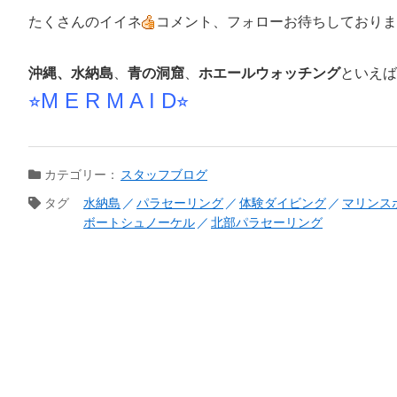
たくさんのイイネ
コメント、フォローお待ちしておりま
沖縄、水納島
、
青の洞窟
、
ホエールウォッチング
といえば
⭐︎M E R M A I D⭐︎
カテゴリー：
スタッフブログ
タグ
水納島
パラセーリング
体験ダイビング
マリンス
ボートシュノーケル
北部パラセーリング