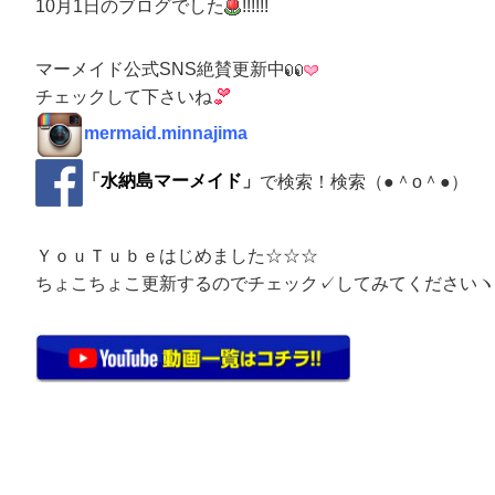
10月1日のブログでした
!!!!!!
マーメイド公式SNS絶賛更新中
チェックして下さいね
mermaid.minnajima
「
水納島マーメイド
」
で検索！検索（●＾o＾●）
ＹｏｕＴｕｂｅはじめました☆☆☆
ちょこちょこ更新するのでチェック✓してみてくださいヽ(^