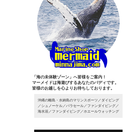
「海の未体験ゾーン」へ皆様をご案内！
マーメイドは海遊びするあなたのバディです。
皆様のお越しを心よりお待ちしております。
沖縄の離島・水納島のマリンスポーツ／
ダイビング
／
シュノーケル／
パラセール／
ファンダイビング／
海水浴／
ファンダイビング／
ホエールウォッチング