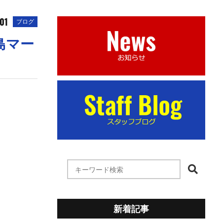
.01
ブログ
島マー
新着記事