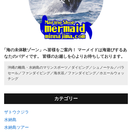
「海の未体験ゾーン」へ皆様をご案内！
マーメイドは海遊びするあ
なたのバディです。
皆様のお越しを心よりお待ちしております。
沖縄の離島・水納島のマリンスポーツ／
ダイビング／
シュノーケル／
パラ
セール／
ファンダイビング／
海水浴／
ファンダイビング／
ホエールウォッ
チング
カテゴリー
ザトウクジラ
水納島
水納島ツアー