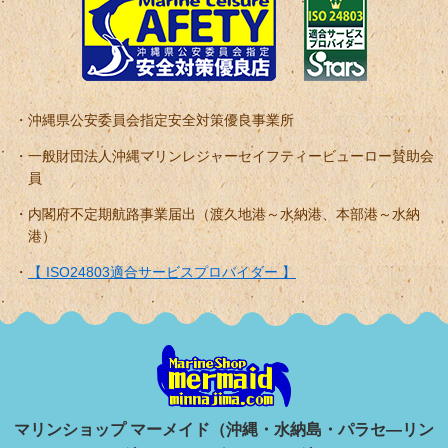
沖縄県公安委員会指定安全対策優良事業所
一般財団法人沖縄マリンレジャーセイフティービューロー賛助会
員
内閣府不定期航路事業届出（渡久地港～水納港、本部港～水納
港）
【 ISO24803適合サービスプロバイダー 】
マリンショップ マーメイド（沖縄・水納島・パラセ―リン