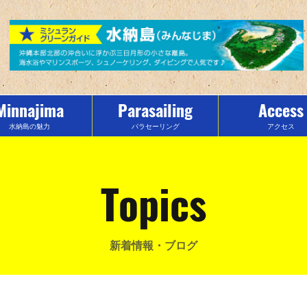
Minnajima
Parasailing
Access
水納島の魅力
パラセーリング
アクセス
Topics
新着情報・ブログ