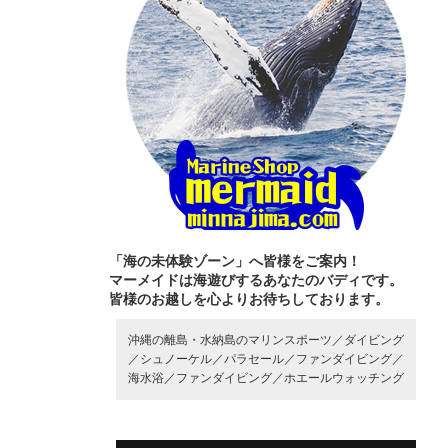
「海の未体験ゾーン」へ皆様をご案内！
マーメイドは海遊びするあなたのバディです。
皆様のお越しを心よりお待ちしております。
沖縄の離島・水納島のマリンスポーツ／
ダイビング
／
シュノーケル／
パラセール／
ファンダイビング／
海水浴／
ファンダイビング／
ホエールウォッチング