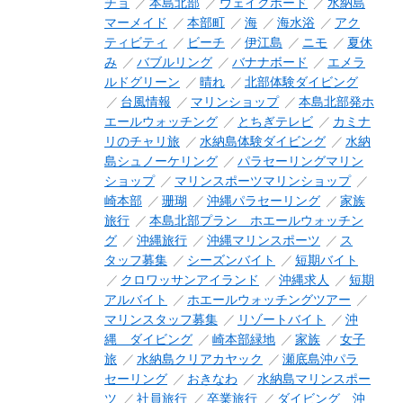
チョ
本島北部
ウェイクボード
水納島
マーメイド
本部町
海
海水浴
アク
ティビティ
ビーチ
伊江島
ニモ
夏休
み
バブルリング
バナナボード
エメラ
ルドグリーン
晴れ
北部体験ダイビング
台風情報
マリンショップ
本島北部発ホ
エールウォッチング
とちぎテレビ
カミナ
リのチャリ旅
水納島体験ダイビング
水納
島シュノーケリング
パラセーリングマリン
ショップ
マリンスポーツマリンショップ
崎本部
珊瑚
沖縄パラセーリング
家族
旅行
本島北部プラン ホエールウォッチン
グ
沖縄旅行
沖縄マリンスポーツ
ス
タッフ募集
シーズンバイト
短期バイト
クロワッサンアイランド
沖縄求人
短期
アルバイト
ホエールウォッチングツアー
マリンスタッフ募集
リゾートバイト
沖
縄 ダイビング
崎本部緑地
家族
女子
旅
水納島クリアカヤック
瀬底島沖パラ
セーリング
おきなわ
水納島マリンスポー
ツ
社員旅行
卒業旅行
ダイビング 沖