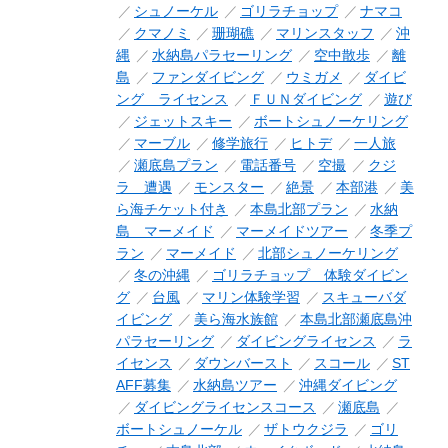
シュノーケル
ゴリラチョップ
ナマコ
クマノミ
珊瑚礁
マリンスタッフ
沖
縄
水納島パラセーリング
空中散歩
離
島
ファンダイビング
ウミガメ
ダイビ
ング ライセンス
ＦＵＮダイビング
遊び
ジェットスキー
ボートシュノーケリング
マーブル
修学旅行
ヒトデ
一人旅
瀬底島プラン
電話番号
空撮
クジ
ラ 遭遇
モンスター
絶景
本部港
美
ら海チケット付き
本島北部プラン
水納
島 マーメイド
マーメイドツアー
冬季プ
ラン
マーメイド
北部シュノーケリング
冬の沖縄
ゴリラチョップ 体験ダイビン
グ
台風
マリン体験学習
スキューバダ
イビング
美ら海水族館
本島北部瀬底島沖
パラセーリング
ダイビングライセンス
ラ
イセンス
ダウンバースト
スコール
ST
AFF募集
水納島ツアー
沖縄ダイビング
ダイビングライセンスコース
瀬底島
ボートシュノーケル
ザトウクジラ
ゴリ