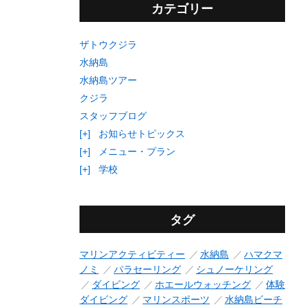
カテゴリー
ザトウクジラ
水納島
水納島ツアー
クジラ
スタッフブログ
[+]
お知らせトピックス
[+]
メニュー・プラン
[+]
学校
タグ
マリンアクティビティー
水納島
ハマクマ
ノミ
パラセーリング
シュノーケリング
ダイビング
ホエールウォッチング
体験
ダイビング
マリンスポーツ
水納島ビーチ