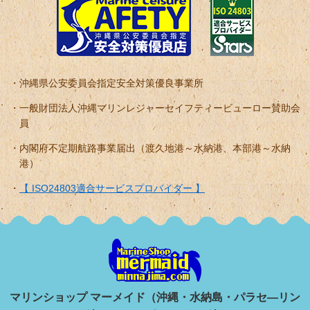
沖縄県公安委員会指定安全対策優良事業所
一般財団法人沖縄マリンレジャーセイフティービューロー賛助会
員
内閣府不定期航路事業届出（渡久地港～水納港、本部港～水納
港）
【 ISO24803適合サービスプロバイダー 】
マリンショップ マーメイド（沖縄・水納島・パラセ―リン