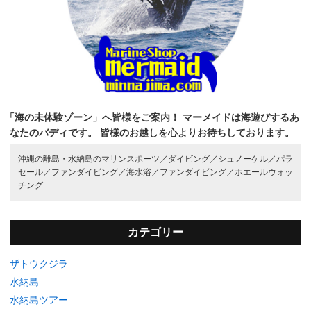
「海の未体験ゾーン」へ皆様をご案内！
マーメイドは海遊びするあ
なたのバディです。
皆様のお越しを心よりお待ちしております。
沖縄の離島・水納島のマリンスポーツ／
ダイビング／
シュノーケル／
パラ
セール／
ファンダイビング／
海水浴／
ファンダイビング／
ホエールウォッ
チング
カテゴリー
ザトウクジラ
水納島
水納島ツアー