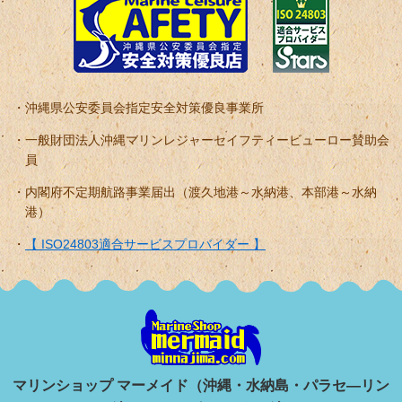
沖縄県公安委員会指定安全対策優良事業所
一般財団法人沖縄マリンレジャーセイフティービューロー賛助会
員
内閣府不定期航路事業届出（渡久地港～水納港、本部港～水納
港）
【 ISO24803適合サービスプロバイダー 】
マリンショップ マーメイド（沖縄・水納島・パラセ―リン