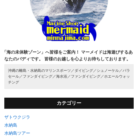
「海の未体験ゾーン」へ皆様をご案内！
マーメイドは海遊びするあ
なたのバディです。
皆様のお越しを心よりお待ちしております。
沖縄の離島・水納島のマリンスポーツ／
ダイビング／
シュノーケル／
パラ
セール／
ファンダイビング／
海水浴／
ファンダイビング／
ホエールウォッ
チング
カテゴリー
ザトウクジラ
水納島
水納島ツアー