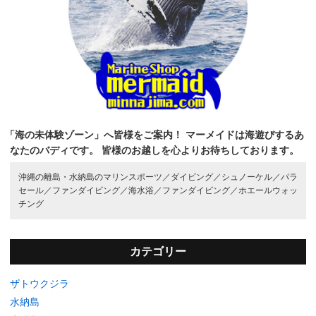
「海の未体験ゾーン」へ皆様をご案内！
マーメイドは海遊びするあ
なたのバディです。
皆様のお越しを心よりお待ちしております。
沖縄の離島・水納島のマリンスポーツ／
ダイビング／
シュノーケル／
パラ
セール／
ファンダイビング／
海水浴／
ファンダイビング／
ホエールウォッ
チング
カテゴリー
ザトウクジラ
水納島