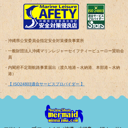
沖縄県公安委員会指定安全対策優良事業所
一般財団法人沖縄マリンレジャーセイフティービューロー賛助会
員
内閣府不定期航路事業届出（渡久地港～水納港、本部港～水納
港）
【 ISO24803適合サービスプロバイダー 】