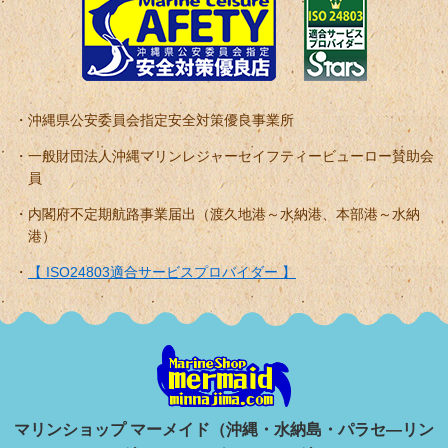
沖縄県公安委員会指定安全対策優良事業所
一般財団法人沖縄マリンレジャーセイフティービューロー賛助会
員
内閣府不定期航路事業届出（渡久地港～水納港、本部港～水納
港）
【 ISO24803適合サービスプロバイダー 】
マリンショップ マーメイド（沖縄・水納島・パラセ―リン