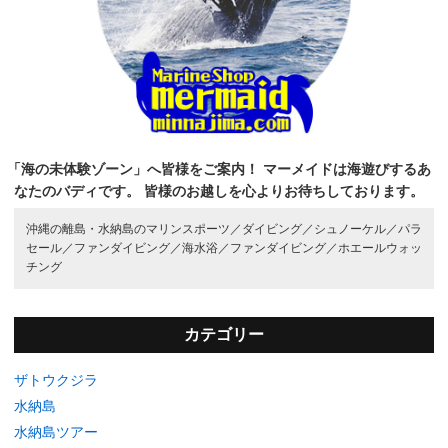
「海の未体験ゾーン」へ皆様をご案内！
マーメイドは海遊びするあ
なたのバディです。
皆様のお越しを心よりお待ちしております。
沖縄の離島・水納島のマリンスポーツ／
ダイビング／
シュノーケル／
パラ
セール／
ファンダイビング／
海水浴／
ファンダイビング／
ホエールウォッ
チング
カテゴリー
ザトウクジラ
水納島
水納島ツアー