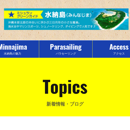
Minnajima
Parasailing
Access
水納島の魅力
パラセーリング
アクセス
Topics
新着情報・ブログ