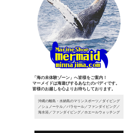
「海の未体験ゾーン」へ皆様をご案内！
マーメイドは海遊びするあなたのバディです。
皆様のお越しを心よりお待ちしております。
沖縄の離島・水納島のマリンスポーツ／
ダイビング
／
シュノーケル／
パラセール／
ファンダイビング／
海水浴／
ファンダイビング／
ホエールウォッチング