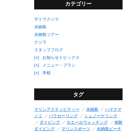
カテゴリー
ザトウクジラ
水納島
水納島ツアー
クジラ
スタッフブログ
[+]
お知らせトピックス
[+]
メニュー・プラン
[+]
学校
タグ
マリンアクティビティー
水納島
ハマクマ
ノミ
パラセーリング
シュノーケリング
ダイビング
ホエールウォッチング
体験
ダイビング
マリンスポーツ
水納島ビーチ