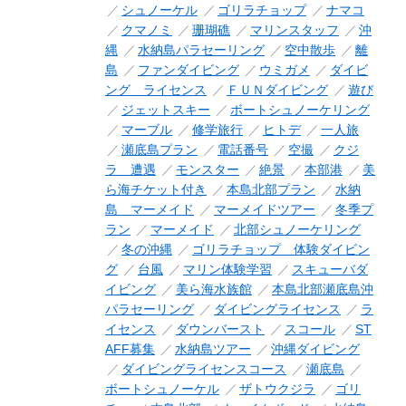
シュノーケル
ゴリラチョップ
ナマコ
クマノミ
珊瑚礁
マリンスタッフ
沖
縄
水納島パラセーリング
空中散歩
離
島
ファンダイビング
ウミガメ
ダイビ
ング ライセンス
ＦＵＮダイビング
遊び
ジェットスキー
ボートシュノーケリング
マーブル
修学旅行
ヒトデ
一人旅
瀬底島プラン
電話番号
空撮
クジ
ラ 遭遇
モンスター
絶景
本部港
美
ら海チケット付き
本島北部プラン
水納
島 マーメイド
マーメイドツアー
冬季プ
ラン
マーメイド
北部シュノーケリング
冬の沖縄
ゴリラチョップ 体験ダイビン
グ
台風
マリン体験学習
スキューバダ
イビング
美ら海水族館
本島北部瀬底島沖
パラセーリング
ダイビングライセンス
ラ
イセンス
ダウンバースト
スコール
ST
AFF募集
水納島ツアー
沖縄ダイビング
ダイビングライセンスコース
瀬底島
ボートシュノーケル
ザトウクジラ
ゴリ