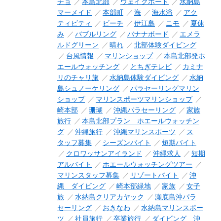
チョ
本島北部
ウェイクボード
水納島
マーメイド
本部町
海
海水浴
アク
ティビティ
ビーチ
伊江島
ニモ
夏休
み
バブルリング
バナナボード
エメラ
ルドグリーン
晴れ
北部体験ダイビング
台風情報
マリンショップ
本島北部発ホ
エールウォッチング
とちぎテレビ
カミナ
リのチャリ旅
水納島体験ダイビング
水納
島シュノーケリング
パラセーリングマリン
ショップ
マリンスポーツマリンショップ
崎本部
珊瑚
沖縄パラセーリング
家族
旅行
本島北部プラン ホエールウォッチン
グ
沖縄旅行
沖縄マリンスポーツ
ス
タッフ募集
シーズンバイト
短期バイト
クロワッサンアイランド
沖縄求人
短期
アルバイト
ホエールウォッチングツアー
マリンスタッフ募集
リゾートバイト
沖
縄 ダイビング
崎本部緑地
家族
女子
旅
水納島クリアカヤック
瀬底島沖パラ
セーリング
おきなわ
水納島マリンスポー
ツ
社員旅行
卒業旅行
ダイビング 沖