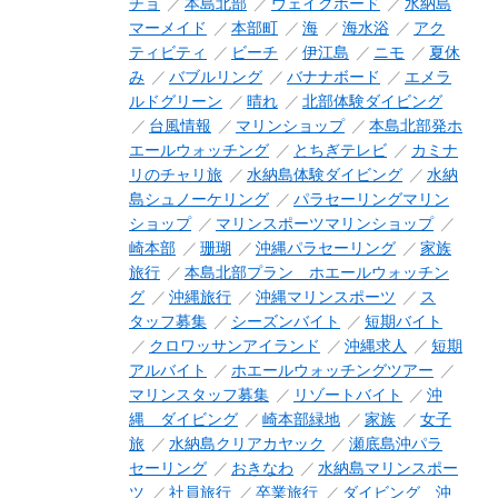
チョ
本島北部
ウェイクボード
水納島
マーメイド
本部町
海
海水浴
アク
ティビティ
ビーチ
伊江島
ニモ
夏休
み
バブルリング
バナナボード
エメラ
ルドグリーン
晴れ
北部体験ダイビング
台風情報
マリンショップ
本島北部発ホ
エールウォッチング
とちぎテレビ
カミナ
リのチャリ旅
水納島体験ダイビング
水納
島シュノーケリング
パラセーリングマリン
ショップ
マリンスポーツマリンショップ
崎本部
珊瑚
沖縄パラセーリング
家族
旅行
本島北部プラン ホエールウォッチン
グ
沖縄旅行
沖縄マリンスポーツ
ス
タッフ募集
シーズンバイト
短期バイト
クロワッサンアイランド
沖縄求人
短期
アルバイト
ホエールウォッチングツアー
マリンスタッフ募集
リゾートバイト
沖
縄 ダイビング
崎本部緑地
家族
女子
旅
水納島クリアカヤック
瀬底島沖パラ
セーリング
おきなわ
水納島マリンスポー
ツ
社員旅行
卒業旅行
ダイビング 沖