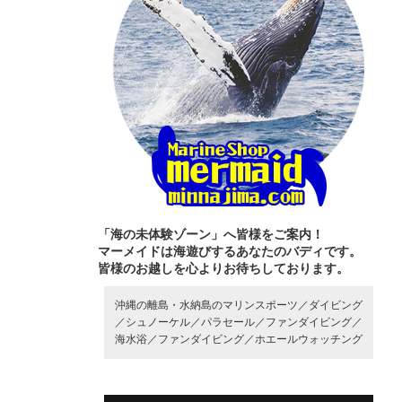
「海の未体験ゾーン」へ皆様をご案内！
マーメイドは海遊びするあなたのバディです。
皆様のお越しを心よりお待ちしております。
沖縄の離島・水納島のマリンスポーツ／
ダイビング
／
シュノーケル／
パラセール／
ファンダイビング／
海水浴／
ファンダイビング／
ホエールウォッチング