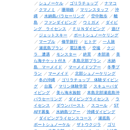
シュノーケル
ゴリラチョップ
ナマコ
クマノミ
珊瑚礁
マリンスタッフ
沖
縄
水納島パラセーリング
空中散歩
離
島
ファンダイビング
ウミガメ
ダイビ
ング ライセンス
ＦＵＮダイビング
遊び
ジェットスキー
ボートシュノーケリング
マーブル
修学旅行
ヒトデ
一人旅
瀬底島プラン
電話番号
空撮
クジ
ラ 遭遇
モンスター
絶景
本部港
美
ら海チケット付き
本島北部プラン
水納
島 マーメイド
マーメイドツアー
冬季プ
ラン
マーメイド
北部シュノーケリング
冬の沖縄
ゴリラチョップ 体験ダイビン
グ
台風
マリン体験学習
スキューバダ
イビング
美ら海水族館
本島北部瀬底島沖
パラセーリング
ダイビングライセンス
ラ
イセンス
ダウンバースト
スコール
ST
AFF募集
水納島ツアー
沖縄ダイビング
ダイビングライセンスコース
瀬底島
ボートシュノーケル
ザトウクジラ
ゴリ