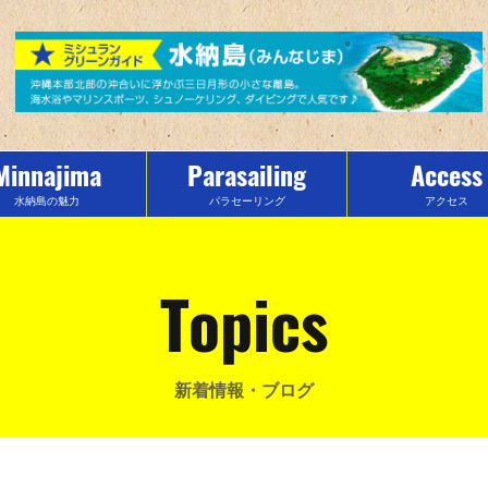
Minnajima
Parasailing
Access
水納島の魅力
パラセーリング
アクセス
Topics
新着情報・ブログ