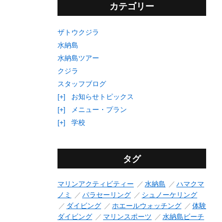
カテゴリー
ザトウクジラ
水納島
水納島ツアー
クジラ
スタッフブログ
[+]
お知らせトピックス
[+]
メニュー・プラン
[+]
学校
タグ
マリンアクティビティー
水納島
ハマクマ
ノミ
パラセーリング
シュノーケリング
ダイビング
ホエールウォッチング
体験
ダイビング
マリンスポーツ
水納島ビーチ