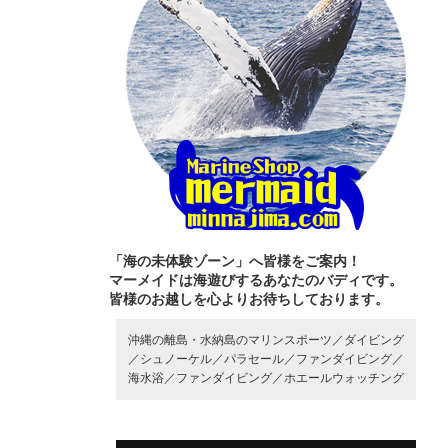
「海の未体験ゾーン」へ皆様をご案内！
マーメイドは海遊びするあなたのバディです。
皆様のお越しを心よりお待ちしております。
沖縄の離島・水納島のマリンスポーツ／
ダイビング
／
シュノーケル／
パラセール／
ファンダイビング／
海水浴／
ファンダイビング／
ホエールウォッチング