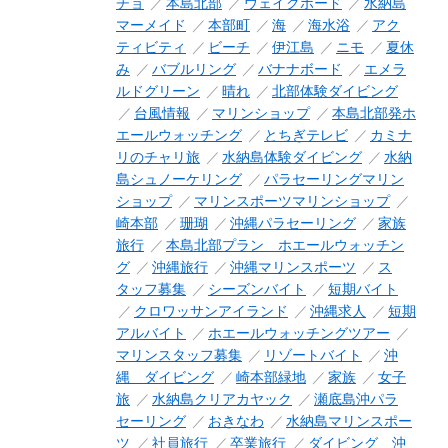
チョ
本島北部
ウェイクボード
水納島
マーメイド
本部町
海
海水浴
アク
ティビティ
ビーチ
伊江島
ニモ
夏休
み
バブルリング
バナナボード
エメラ
ルドグリーン
晴れ
北部体験ダイビング
台風情報
マリンショップ
本島北部発ホ
エールウォッチング
とちぎテレビ
カミナ
リのチャリ旅
水納島体験ダイビング
水納
島シュノーケリング
パラセーリングマリン
ショップ
マリンスポーツマリンショップ
崎本部
珊瑚
沖縄パラセーリング
家族
旅行
本島北部プラン ホエールウォッチン
グ
沖縄旅行
沖縄マリンスポーツ
ス
タッフ募集
シーズンバイト
短期バイト
クロワッサンアイランド
沖縄求人
短期
アルバイト
ホエールウォッチングツアー
マリンスタッフ募集
リゾートバイト
沖
縄 ダイビング
崎本部緑地
家族
女子
旅
水納島クリアカヤック
瀬底島沖パラ
セーリング
おきなわ
水納島マリンスポー
ツ
社員旅行
卒業旅行
ダイビング 沖