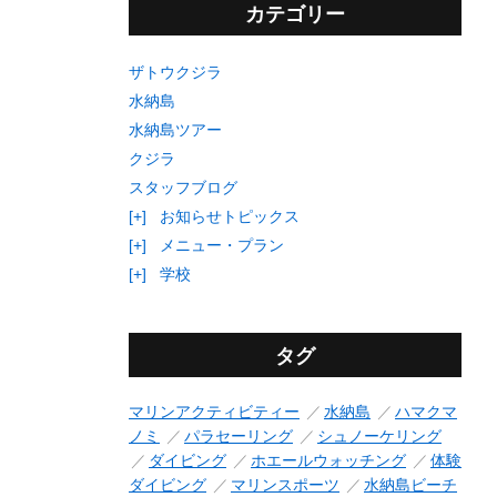
カテゴリー
ザトウクジラ
水納島
水納島ツアー
クジラ
スタッフブログ
[+]
お知らせトピックス
[+]
メニュー・プラン
[+]
学校
タグ
マリンアクティビティー
水納島
ハマクマ
ノミ
パラセーリング
シュノーケリング
ダイビング
ホエールウォッチング
体験
ダイビング
マリンスポーツ
水納島ビーチ