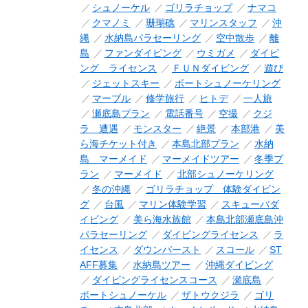
シュノーケル
ゴリラチョップ
ナマコ
クマノミ
珊瑚礁
マリンスタッフ
沖
縄
水納島パラセーリング
空中散歩
離
島
ファンダイビング
ウミガメ
ダイビ
ング ライセンス
ＦＵＮダイビング
遊び
ジェットスキー
ボートシュノーケリング
マーブル
修学旅行
ヒトデ
一人旅
瀬底島プラン
電話番号
空撮
クジ
ラ 遭遇
モンスター
絶景
本部港
美
ら海チケット付き
本島北部プラン
水納
島 マーメイド
マーメイドツアー
冬季プ
ラン
マーメイド
北部シュノーケリング
冬の沖縄
ゴリラチョップ 体験ダイビン
グ
台風
マリン体験学習
スキューバダ
イビング
美ら海水族館
本島北部瀬底島沖
パラセーリング
ダイビングライセンス
ラ
イセンス
ダウンバースト
スコール
ST
AFF募集
水納島ツアー
沖縄ダイビング
ダイビングライセンスコース
瀬底島
ボートシュノーケル
ザトウクジラ
ゴリ