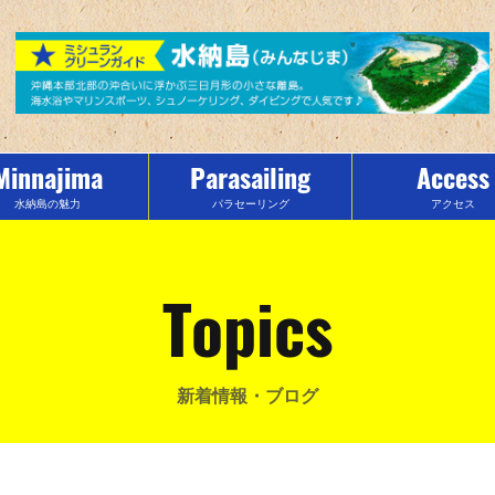
Minnajima
Parasailing
Access
水納島の魅力
パラセーリング
アクセス
Topics
新着情報・ブログ