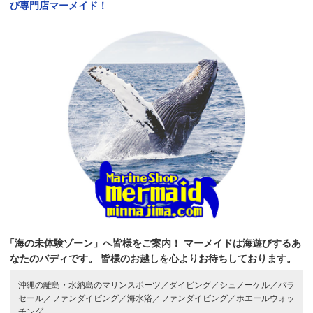
び専門店マーメイド！
「海の未体験ゾーン」へ皆様をご案内！
マーメイドは海遊びするあ
なたのバディです。
皆様のお越しを心よりお待ちしております。
沖縄の離島・水納島のマリンスポーツ／
ダイビング／
シュノーケル／
パラ
セール／
ファンダイビング／
海水浴／
ファンダイビング／
ホエールウォッ
チング