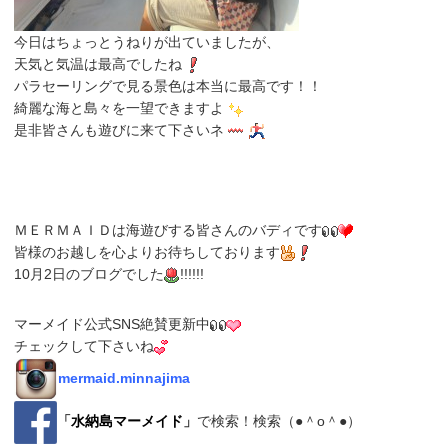
今日はちょっとうねりが出ていましたが、
天気と気温は最高でしたね
パラセーリングで見る景色は本当に最高です！！
綺麗な海と島々を一望できますよ
是非皆さんも遊びに来て下さいネ
ＭＥＲＭＡＩＤは海遊びする皆さんのバディです
皆様のお越しを心よりお待ちしております
10月2日のブログでした
!!!!!!
マーメイド公式SNS絶賛更新中
チェックして下さいね
mermaid.minnajima
「
水納島マーメイド
」
で検索！検索（●＾o＾●）