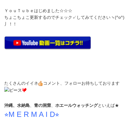
ＹｏｕＴｕｂｅはじめました☆☆☆
ちょこちょこ更新するのでチェック✓してみてくださいヽ(^o^)
丿！！
たくさんのイイネ
コメント、フォローお待ちしております
沖縄、水納島
、
青の洞窟
、
ホエールウォッチング
といえば★
⭐︎M E R M A I D⭐︎