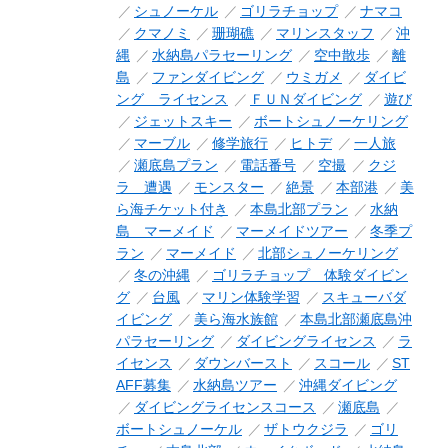
シュノーケル
ゴリラチョップ
ナマコ
クマノミ
珊瑚礁
マリンスタッフ
沖
縄
水納島パラセーリング
空中散歩
離
島
ファンダイビング
ウミガメ
ダイビ
ング ライセンス
ＦＵＮダイビング
遊び
ジェットスキー
ボートシュノーケリング
マーブル
修学旅行
ヒトデ
一人旅
瀬底島プラン
電話番号
空撮
クジ
ラ 遭遇
モンスター
絶景
本部港
美
ら海チケット付き
本島北部プラン
水納
島 マーメイド
マーメイドツアー
冬季プ
ラン
マーメイド
北部シュノーケリング
冬の沖縄
ゴリラチョップ 体験ダイビン
グ
台風
マリン体験学習
スキューバダ
イビング
美ら海水族館
本島北部瀬底島沖
パラセーリング
ダイビングライセンス
ラ
イセンス
ダウンバースト
スコール
ST
AFF募集
水納島ツアー
沖縄ダイビング
ダイビングライセンスコース
瀬底島
ボートシュノーケル
ザトウクジラ
ゴリ