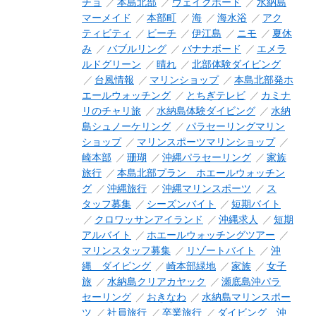
チョ
本島北部
ウェイクボード
水納島
マーメイド
本部町
海
海水浴
アク
ティビティ
ビーチ
伊江島
ニモ
夏休
み
バブルリング
バナナボード
エメラ
ルドグリーン
晴れ
北部体験ダイビング
台風情報
マリンショップ
本島北部発ホ
エールウォッチング
とちぎテレビ
カミナ
リのチャリ旅
水納島体験ダイビング
水納
島シュノーケリング
パラセーリングマリン
ショップ
マリンスポーツマリンショップ
崎本部
珊瑚
沖縄パラセーリング
家族
旅行
本島北部プラン ホエールウォッチン
グ
沖縄旅行
沖縄マリンスポーツ
ス
タッフ募集
シーズンバイト
短期バイト
クロワッサンアイランド
沖縄求人
短期
アルバイト
ホエールウォッチングツアー
マリンスタッフ募集
リゾートバイト
沖
縄 ダイビング
崎本部緑地
家族
女子
旅
水納島クリアカヤック
瀬底島沖パラ
セーリング
おきなわ
水納島マリンスポー
ツ
社員旅行
卒業旅行
ダイビング 沖