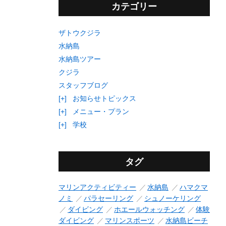
カテゴリー
ザトウクジラ
水納島
水納島ツアー
クジラ
スタッフブログ
[+]
お知らせトピックス
[+]
メニュー・プラン
[+]
学校
タグ
マリンアクティビティー
水納島
ハマクマ
ノミ
パラセーリング
シュノーケリング
ダイビング
ホエールウォッチング
体験
ダイビング
マリンスポーツ
水納島ビーチ