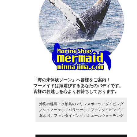
「海の未体験ゾーン」へ皆様をご案内！
マーメイドは海遊びするあなたのバディです。
皆様のお越しを心よりお待ちしております。
沖縄の離島・水納島のマリンスポーツ／
ダイビング
／
シュノーケル／
パラセール／
ファンダイビング／
海水浴／
ファンダイビング／
ホエールウォッチング