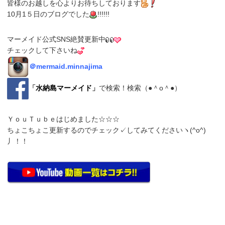
皆様のお越しを心よりお待ちしております
10月1５日のブログでした
!!!!!!
マーメイド公式SNS絶賛更新中
チェックして下さいね
＠
mermaid.minnajima
「
水納島マーメイド
」
で検索！検索（●＾o＾●）
ＹｏｕＴｕｂｅはじめました☆☆☆
ちょこちょこ更新するのでチェック✓してみてくださいヽ(^o^)
丿！！