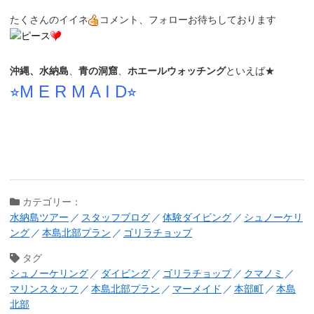
たくさんのイイネ
コメント、フォローお待ちしております
沖縄、水納島
、
青の洞窟
、
ホエールウォッチング
といえば★
⭐︎M E R M A I D⭐︎
カテゴリー：
水納島ツアー
スタッフブログ
体験ダイビング
シュノーケリ
ング
本島北部プラン
ゴリラチョップ
タグ
シュノーケリング
ダイビング
ゴリラチョップ
クマノミ
マリンスタッフ
本島北部プラン
マーメイド
本部町
本島
北部