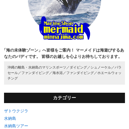
「海の未体験ゾーン」へ皆様をご案内！
マーメイドは海遊びするあ
なたのバディです。
皆様のお越しを心よりお待ちしております。
沖縄の離島・水納島のマリンスポーツ／
ダイビング／
シュノーケル／
パラ
セール／
ファンダイビング／
海水浴／
ファンダイビング／
ホエールウォッ
チング
カテゴリー
ザトウクジラ
水納島
水納島ツアー