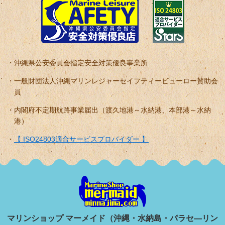
沖縄県公安委員会指定安全対策優良事業所
一般財団法人沖縄マリンレジャーセイフティービューロー賛助会
員
内閣府不定期航路事業届出（渡久地港～水納港、本部港～水納
港）
【 ISO24803適合サービスプロバイダー 】
マリンショップ マーメイド（沖縄・水納島・パラセ―リン