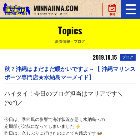
Topics
新着情報・ブログ
2019.10.15
ブログ
秋？沖縄はまだまだ暖かいですよ～【 沖縄マリンス
ポーツ専門店★水納島マーメイド】
ハイタイ！今日のブログ担当はマリアです＼
(^o^)／
今日は、季節風の影響で海洋状況が悪く水納島への
定期船が欠航になってしまいました
昨日は、久しぶりに行けたのにとても残念です