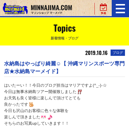
Topics
新着情報・ブログ
2019.10.16
ブログ
水納島はやっぱり綺麗☺【 沖縄マリンスポーツ専門
店★水納島マーメイド】
はいたーい！！今日のブログ担当はマリアですよ(^_-)-☆
今日は無事水納島ツアー開催致しました
お天気も良く皆様に楽しんで頂けてとても
良かったです
今日も沢山のお客様に色々な体験を
楽しんで頂きました
そちらのお写真upしていきます！！