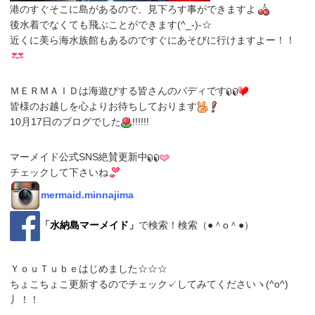
港のすぐそこに島があるので、見下ろす事ができますよ
後水着でなくても飛ぶことができます(^_-)-☆
近くに美ら海水族館もあるのですぐにあそびに行けますよー！！
ＭＥＲＭＡＩＤは海遊びする皆さんのバディです
皆様のお越しを心よりお待ちしております
10月17日のブログでした
!!!!!!
マーメイド公式SNS絶賛更新中
チェックして下さいね
mermaid.minnajima
「
水納島マーメイド
」
で検索！検索（●＾o＾●）
ＹｏｕＴｕｂｅはじめました☆☆☆
ちょこちょこ更新するのでチェック✓してみてくださいヽ(^o^)
丿！！