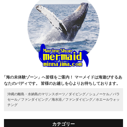
「海の未体験ゾーン」へ皆様をご案内！
マーメイドは海遊びするあ
なたのバディです。
皆様のお越しを心よりお待ちしております。
沖縄の離島・水納島のマリンスポーツ／
ダイビング／
シュノーケル／
パラ
セール／
ファンダイビング／
海水浴／
ファンダイビング／
ホエールウォッ
チング
カテゴリー