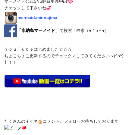
マーメイド公式SNS絶賛更新中
チェックして下さいね
mermaid.minnajima
「
水納島マーメイド
」
で検索！検索（●＾o＾●）
ＹｏｕＴｕｂｅはじめました☆☆☆
ちょこちょこ更新するのでチェック✓してみてくださいヽ(^o^)
丿！！
たくさんのイイネ
コメント、フォローお待ちしております