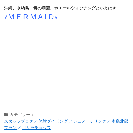
沖縄、水納島
、
青の洞窟
、
ホエールウォッチング
といえば★
⭐︎M E R M A I D⭐︎
カテゴリー：
スタッフブログ
体験ダイビング
シュノーケリング
本島北部
プラン
ゴリラチョップ