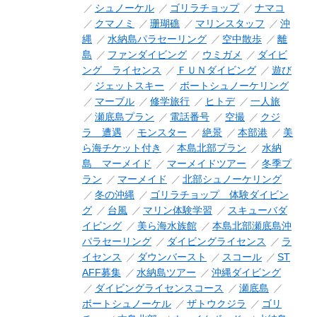
シュノーケル
ゴリラチョップ
ナマコ
クマノミ
珊瑚礁
マリンスタッフ
沖
縄
水納島パラセーリング
空中散歩
離
島
ファンダイビング
ウミガメ
ダイビ
ング ライセンス
ＦＵＮダイビング
遊び
ジェットスキー
ボートシュノーケリング
マーブル
修学旅行
ヒトデ
一人旅
瀬底島プラン
電話番号
空撮
クジ
ラ 遭遇
モンスター
絶景
本部港
美
ら海チケット付き
本島北部プラン
水納
島 マーメイド
マーメイドツアー
冬季プ
ラン
マーメイド
北部シュノーケリング
冬の沖縄
ゴリラチョップ 体験ダイビン
グ
台風
マリン体験学習
スキューバダ
イビング
美ら海水族館
本島北部瀬底島沖
パラセーリング
ダイビングライセンス
ラ
イセンス
ダウンバースト
スコール
ST
AFF募集
水納島ツアー
沖縄ダイビング
ダイビングライセンスコース
瀬底島
ボートシュノーケル
ザトウクジラ
ゴリ