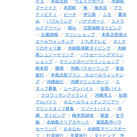
チョ
本島北部
ウェイクボード
水納島
マーメイド
本部町
海
海水浴
アク
ティビティ
ビーチ
伊江島
ニモ
夏休
み
バブルリング
バナナボード
エメラ
ルドグリーン
晴れ
北部体験ダイビング
台風情報
マリンショップ
本島北部発ホ
エールウォッチング
とちぎテレビ
カミナ
リのチャリ旅
水納島体験ダイビング
水納
島シュノーケリング
パラセーリングマリン
ショップ
マリンスポーツマリンショップ
崎本部
珊瑚
沖縄パラセーリング
家族
旅行
本島北部プラン ホエールウォッチン
グ
沖縄旅行
沖縄マリンスポーツ
ス
タッフ募集
シーズンバイト
短期バイト
クロワッサンアイランド
沖縄求人
短期
アルバイト
ホエールウォッチングツアー
マリンスタッフ募集
リゾートバイト
沖
縄 ダイビング
崎本部緑地
家族
女子
旅
水納島クリアカヤック
瀬底島沖パラ
セーリング
おきなわ
水納島マリンスポー
ツ
社員旅行
卒業旅行
ダイビング 沖