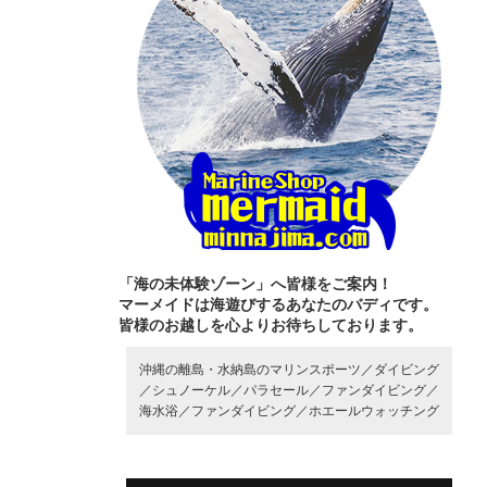
「海の未体験ゾーン」へ皆様をご案内！
マーメイドは海遊びするあなたのバディです。
皆様のお越しを心よりお待ちしております。
沖縄の離島・水納島のマリンスポーツ／
ダイビング
／
シュノーケル／
パラセール／
ファンダイビング／
海水浴／
ファンダイビング／
ホエールウォッチング