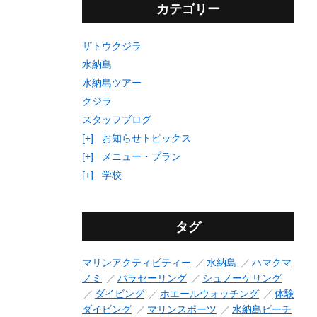
カテゴリー
ザトウクジラ
水納島
水納島ツアー
クジラ
スタッフブログ
[+]
お知らせトピックス
[+]
メニュー・プラン
[+]
学校
タグ
マリンアクティビティー
水納島
ハマクマ
ノミ
パラセーリング
シュノーケリング
ダイビング
ホエールウォッチング
体験
ダイビング
マリンスポーツ
水納島ビーチ