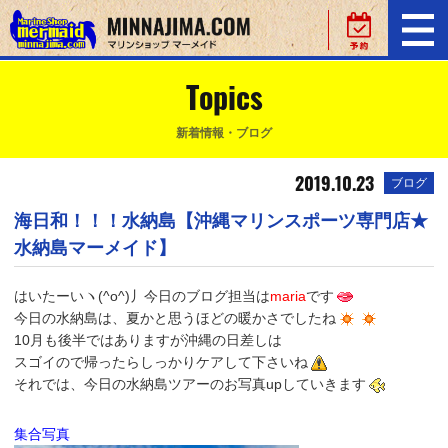
Topics
新着情報・ブログ
2019.10.23
ブログ
海日和！！！水納島【沖縄マリンスポーツ専門店★
水納島マーメイド】
はいたーい
ヽ(^o^)丿今日のブログ担当は
maria
です
今日の水納島は、夏かと思うほどの暖かさでしたね
10月も後半ではありますが沖縄の日差しは
スゴイので帰ったらしっかりケアして下さいね
それでは、今日の水納島ツアーのお写真upしていきます
集合写真