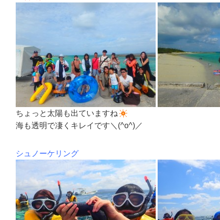
ちょっと太陽も出ていますね
海も透明で凄くキレイです＼(^o^)／
シュノーケリング