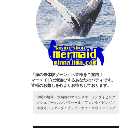
「海の未体験ゾーン」へ皆様をご案内！
マーメイドは海遊びするあなたのバディです。
皆様のお越しを心よりお待ちしております。
沖縄の離島・水納島のマリンスポーツ／
ダイビング
／
シュノーケル／
パラセール／
ファンダイビング／
海水浴／
ファンダイビング／
ホエールウォッチング