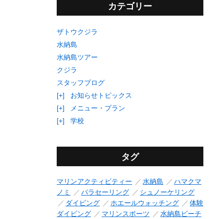
カテゴリー
ザトウクジラ
水納島
水納島ツアー
クジラ
スタッフブログ
[+]
お知らせトピックス
[+]
メニュー・プラン
[+]
学校
タグ
マリンアクティビティー
水納島
ハマクマ
ノミ
パラセーリング
シュノーケリング
ダイビング
ホエールウォッチング
体験
ダイビング
マリンスポーツ
水納島ビーチ