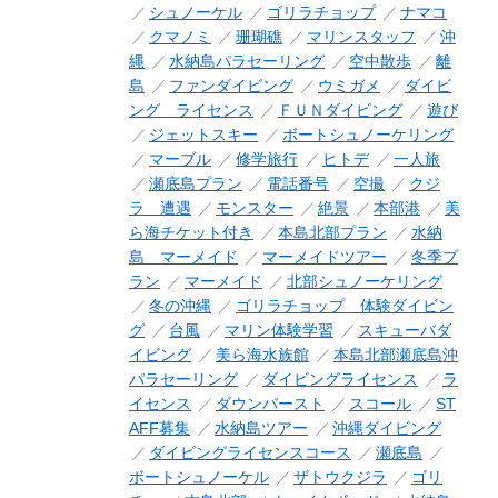
シュノーケル
ゴリラチョップ
ナマコ
クマノミ
珊瑚礁
マリンスタッフ
沖
縄
水納島パラセーリング
空中散歩
離
島
ファンダイビング
ウミガメ
ダイビ
ング ライセンス
ＦＵＮダイビング
遊び
ジェットスキー
ボートシュノーケリング
マーブル
修学旅行
ヒトデ
一人旅
瀬底島プラン
電話番号
空撮
クジ
ラ 遭遇
モンスター
絶景
本部港
美
ら海チケット付き
本島北部プラン
水納
島 マーメイド
マーメイドツアー
冬季プ
ラン
マーメイド
北部シュノーケリング
冬の沖縄
ゴリラチョップ 体験ダイビン
グ
台風
マリン体験学習
スキューバダ
イビング
美ら海水族館
本島北部瀬底島沖
パラセーリング
ダイビングライセンス
ラ
イセンス
ダウンバースト
スコール
ST
AFF募集
水納島ツアー
沖縄ダイビング
ダイビングライセンスコース
瀬底島
ボートシュノーケル
ザトウクジラ
ゴリ