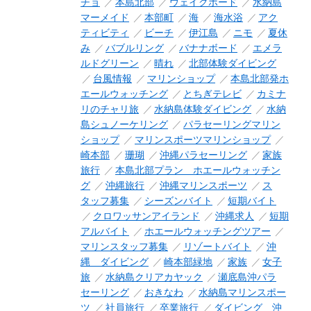
チョ
本島北部
ウェイクボード
水納島
マーメイド
本部町
海
海水浴
アク
ティビティ
ビーチ
伊江島
ニモ
夏休
み
バブルリング
バナナボード
エメラ
ルドグリーン
晴れ
北部体験ダイビング
台風情報
マリンショップ
本島北部発ホ
エールウォッチング
とちぎテレビ
カミナ
リのチャリ旅
水納島体験ダイビング
水納
島シュノーケリング
パラセーリングマリン
ショップ
マリンスポーツマリンショップ
崎本部
珊瑚
沖縄パラセーリング
家族
旅行
本島北部プラン ホエールウォッチン
グ
沖縄旅行
沖縄マリンスポーツ
ス
タッフ募集
シーズンバイト
短期バイト
クロワッサンアイランド
沖縄求人
短期
アルバイト
ホエールウォッチングツアー
マリンスタッフ募集
リゾートバイト
沖
縄 ダイビング
崎本部緑地
家族
女子
旅
水納島クリアカヤック
瀬底島沖パラ
セーリング
おきなわ
水納島マリンスポー
ツ
社員旅行
卒業旅行
ダイビング 沖