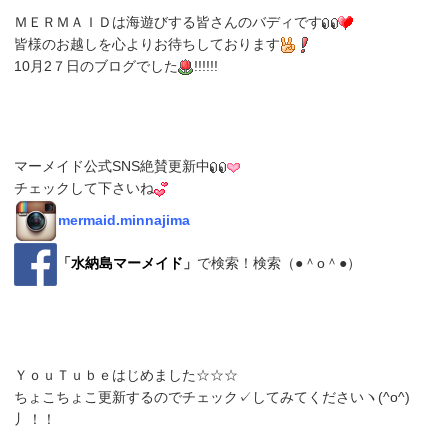
ＭＥＲＭＡＩＤは海遊びする皆さんのバディです
皆様のお越しを心よりお待ちしております
10月2７日のブログでした
!!!!!!
マーメイド公式SNS絶賛更新中
チェックして下さいね
mermaid.minnajima
「
水納島マーメイド
」
で検索！検索（●＾o＾●）
ＹｏｕＴｕｂｅはじめました☆☆☆
ちょこちょこ更新するのでチェック✓してみてくださいヽ(^o^)
丿！！