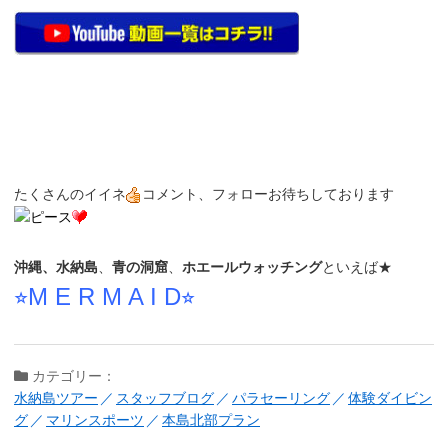
たくさんのイイネ
コメント、フォローお待ちしております
沖縄、水納島
、
青の洞窟
、
ホエールウォッチング
といえば★
⭐︎M E R M A I D⭐︎
カテゴリー：
水納島ツアー
スタッフブログ
パラセーリング
体験ダイビン
グ
マリンスポーツ
本島北部プラン