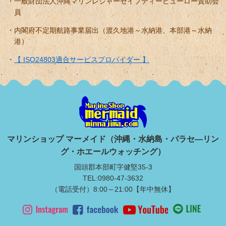
一般財団法人沖縄マリンレジャーセイフティービューロー賛助会
員
内閣府不定期航路事業届出（渡久地港～水納港、本部港～水納
港）
【 ISO24803適合サービスプロバイダー 】
マリンショップ マーメイド（沖縄・水納島・パラセ―リン
グ・ホエールウォッチング）
国頭郡本部町字健堅35-3
TEL:0980-47-3632
（電話受付）8:00～21:00【年中無休】