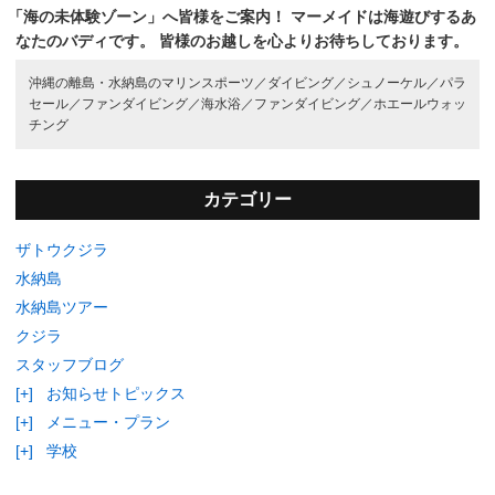
「海の未体験ゾーン」へ皆様をご案内！
マーメイドは海遊びするあ
なたのバディです。
皆様のお越しを心よりお待ちしております。
沖縄の離島・水納島のマリンスポーツ／
ダイビング／
シュノーケル／
パラ
セール／
ファンダイビング／
海水浴／
ファンダイビング／
ホエールウォッ
チング
カテゴリー
ザトウクジラ
水納島
水納島ツアー
クジラ
スタッフブログ
[+]
お知らせトピックス
[+]
メニュー・プラン
[+]
学校