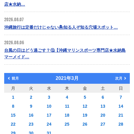
店★水納…
2026.08.07
沖縄旅行は定番だけじゃない🏝️知る人ぞ知る穴場スポット…
2026.08.06
台風の日はどう過ごす？🤔【沖縄マリンスポーツ専門店★水納島
マーメイド…
2021年3月
前月
次月
月
火
水
木
金
土
日
1
2
3
4
5
6
7
8
9
10
11
12
13
14
15
16
17
18
19
20
21
22
23
24
25
26
27
28
29
30
31