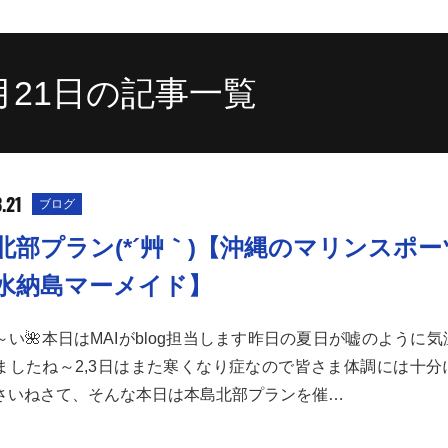
3月21日の記事一覧
.21
ブログ
北部プラン(*´艸｀)【沖縄のマリンスポ
水納島マーメイド】
～い🌺本日はMAIがblog担当します昨日の夏日が嘘のように
ましたね～2,3日はまた寒くなり症なので皆さま体調には十分
さいねさて、そんな本日は本島北部プランを催…