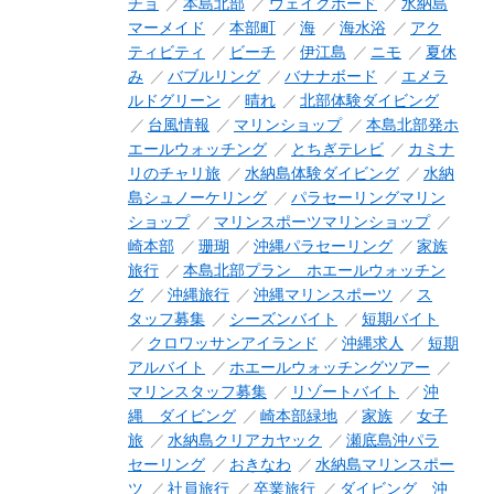
チョ
本島北部
ウェイクボード
水納島
マーメイド
本部町
海
海水浴
アク
ティビティ
ビーチ
伊江島
ニモ
夏休
み
バブルリング
バナナボード
エメラ
ルドグリーン
晴れ
北部体験ダイビング
台風情報
マリンショップ
本島北部発ホ
エールウォッチング
とちぎテレビ
カミナ
リのチャリ旅
水納島体験ダイビング
水納
島シュノーケリング
パラセーリングマリン
ショップ
マリンスポーツマリンショップ
崎本部
珊瑚
沖縄パラセーリング
家族
旅行
本島北部プラン ホエールウォッチン
グ
沖縄旅行
沖縄マリンスポーツ
ス
タッフ募集
シーズンバイト
短期バイト
クロワッサンアイランド
沖縄求人
短期
アルバイト
ホエールウォッチングツアー
マリンスタッフ募集
リゾートバイト
沖
縄 ダイビング
崎本部緑地
家族
女子
旅
水納島クリアカヤック
瀬底島沖パラ
セーリング
おきなわ
水納島マリンスポー
ツ
社員旅行
卒業旅行
ダイビング 沖