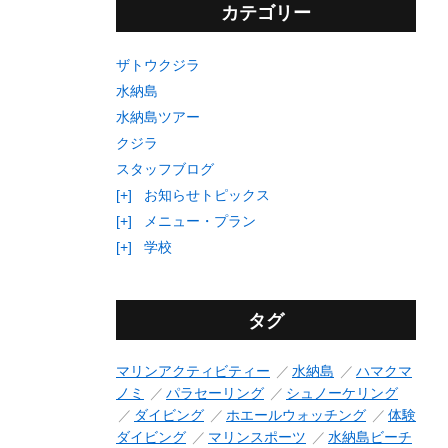
カテゴリー
ザトウクジラ
水納島
水納島ツアー
クジラ
スタッフブログ
[+]
お知らせトピックス
[+]
メニュー・プラン
[+]
学校
タグ
マリンアクティビティー
水納島
ハマクマ
ノミ
パラセーリング
シュノーケリング
ダイビング
ホエールウォッチング
体験
ダイビング
マリンスポーツ
水納島ビーチ