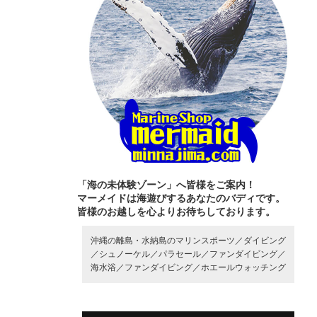
「海の未体験ゾーン」へ皆様をご案内！
マーメイドは海遊びするあなたのバディです。
皆様のお越しを心よりお待ちしております。
沖縄の離島・水納島のマリンスポーツ／
ダイビング
／
シュノーケル／
パラセール／
ファンダイビング／
海水浴／
ファンダイビング／
ホエールウォッチング