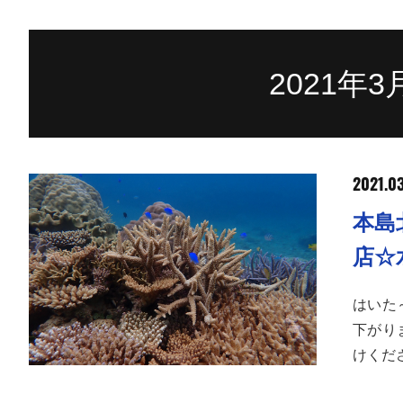
2021年
2021.03
本島
店☆
はいた
下がり
けくだ