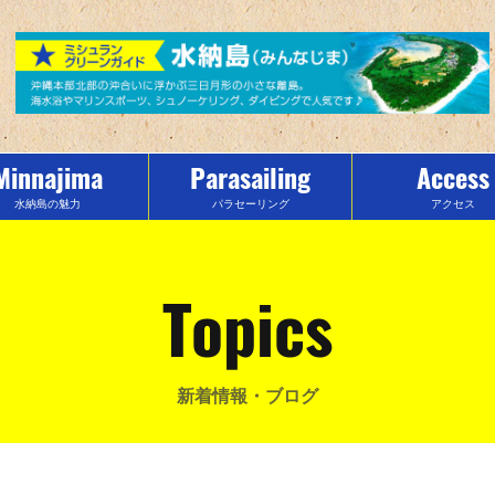
Minnajima
Parasailing
Access
水納島の魅力
パラセーリング
アクセス
Topics
新着情報・ブログ