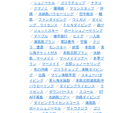
シュノーケル
ゴリラチョップ
ナマコ
クマノミ
珊瑚礁
マリンスタッフ
沖
縄
水納島パラセーリング
空中散歩
離
島
ファンダイビング
ウミガメ
ダイビ
ング ライセンス
ＦＵＮダイビング
遊び
ジェットスキー
ボートシュノーケリング
マーブル
修学旅行
ヒトデ
一人旅
瀬底島プラン
電話番号
空撮
クジ
ラ 遭遇
モンスター
絶景
本部港
美
ら海チケット付き
本島北部プラン
水納
島 マーメイド
マーメイドツアー
冬季プ
ラン
マーメイド
北部シュノーケリング
冬の沖縄
ゴリラチョップ 体験ダイビン
グ
台風
マリン体験学習
スキューバダ
イビング
美ら海水族館
本島北部瀬底島沖
パラセーリング
ダイビングライセンス
ラ
イセンス
ダウンバースト
スコール
ST
AFF募集
水納島ツアー
沖縄ダイビング
ダイビングライセンスコース
瀬底島
ボートシュノーケル
ザトウクジラ
ゴリ