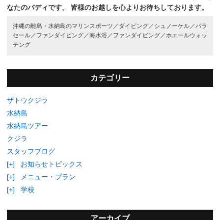
なたのバディです。
皆様のお越しを心よりお待ちしております。
沖縄の離島・水納島のマリンスポーツ／
ダイビング／
シュノーケル／
パラ
セール／
ファンダイビング／
海水浴／
ファンダイビング／
ホエールウォッ
チング
カテゴリー
ザトウクジラ
水納島
水納島ツアー
クジラ
スタッフブログ
[+]
お知らせトピックス
[+]
メニュー・プラン
[+]
学校
アーカイブ