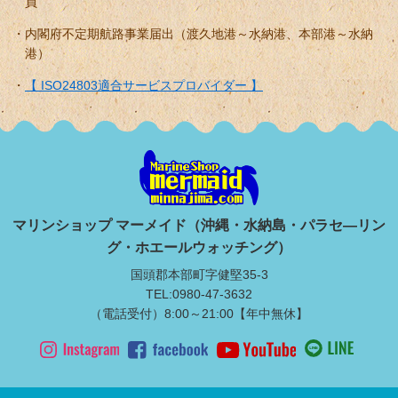
員
内閣府不定期航路事業届出（渡久地港～水納港、本部港～水納
港）
【 ISO24803適合サービスプロバイダー 】
マリンショップ マーメイド（沖縄・水納島・パラセ―リン
グ・ホエールウォッチング）
国頭郡本部町字健堅35-3
TEL:0980-47-3632
（電話受付）8:00～21:00【年中無休】