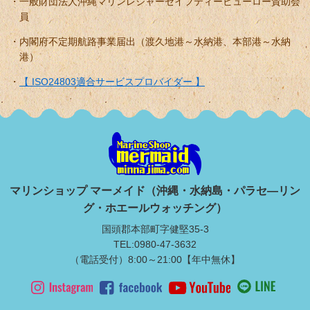
一般財団法人沖縄マリンレジャーセイフティービューロー賛助会
員
内閣府不定期航路事業届出（渡久地港～水納港、本部港～水納
港）
【 ISO24803適合サービスプロバイダー 】
マリンショップ マーメイド（沖縄・水納島・パラセ―リン
グ・ホエールウォッチング）
国頭郡本部町字健堅35-3
TEL:0980-47-3632
（電話受付）8:00～21:00【年中無休】