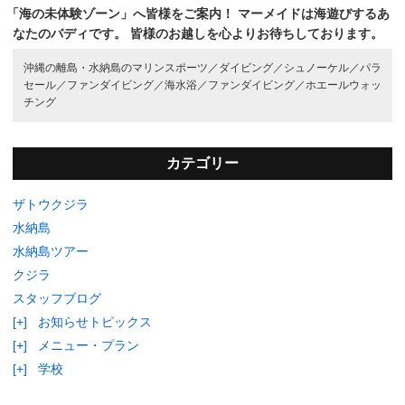
「海の未体験ゾーン」へ皆様をご案内！
マーメイドは海遊びするあ
なたのバディです。
皆様のお越しを心よりお待ちしております。
沖縄の離島・水納島のマリンスポーツ／
ダイビング／
シュノーケル／
パラ
セール／
ファンダイビング／
海水浴／
ファンダイビング／
ホエールウォッ
チング
カテゴリー
ザトウクジラ
水納島
水納島ツアー
クジラ
スタッフブログ
[+]
お知らせトピックス
[+]
メニュー・プラン
[+]
学校