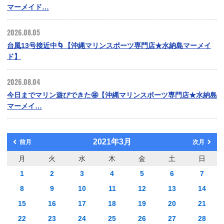
マーメイド…
2026.08.05
台風13号接近中🌀【沖縄マリンスポーツ専門店★水納島マーメイ
ド】
2026.08.04
今日までマリン遊びできた🤩【沖縄マリンスポーツ専門店★水納島
マーメイ…
2021年3月
前月
次月
月
火
水
木
金
土
日
1
2
3
4
5
6
7
8
9
10
11
12
13
14
15
16
17
18
19
20
21
22
23
24
25
26
27
28