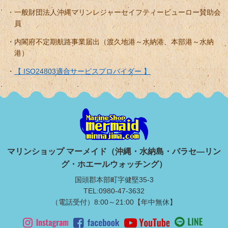
一般財団法人沖縄マリンレジャーセイフティービューロー賛助会
員
内閣府不定期航路事業届出（渡久地港～水納港、本部港～水納
港）
【 ISO24803適合サービスプロバイダー 】
マリンショップ マーメイド（沖縄・水納島・パラセ―リン
グ・ホエールウォッチング）
国頭郡本部町字健堅35-3
TEL:0980-47-3632
（電話受付）8:00～21:00【年中無休】