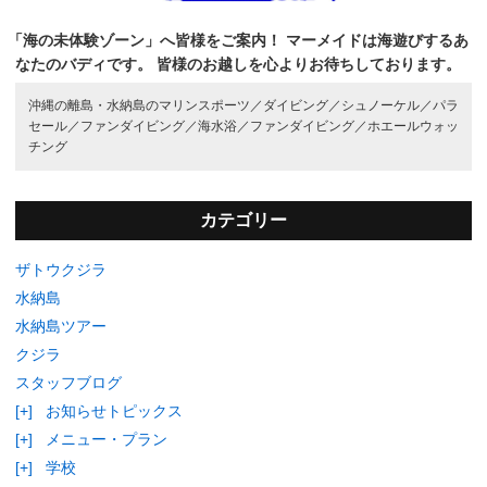
「海の未体験ゾーン」へ皆様をご案内！
マーメイドは海遊びするあ
なたのバディです。
皆様のお越しを心よりお待ちしております。
沖縄の離島・水納島のマリンスポーツ／
ダイビング／
シュノーケル／
パラ
セール／
ファンダイビング／
海水浴／
ファンダイビング／
ホエールウォッ
チング
カテゴリー
ザトウクジラ
水納島
水納島ツアー
クジラ
スタッフブログ
[+]
お知らせトピックス
[+]
メニュー・プラン
[+]
学校