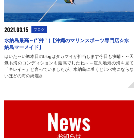
2021.03.15
ブログ
水納島最高～(*´艸｀)【沖縄のマリンスポーツ専門店☆水
納島マーメイド】
はいた～い🌺本日のblogはタカマイが担当します今日も快晴～～天
気も海のコンディションも最高でしたね～～渡久地港の海を見て
「キレイ～」と言っていましたが、水納島に着くと比べ物にならな
いほどの海の綺麗さ…