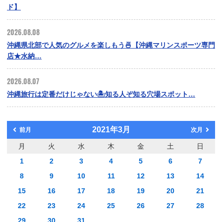
ド】
2026.08.08
沖縄県北部で人気のグルメを楽しもう🍜【沖縄マリンスポーツ専門
店★水納…
2026.08.07
沖縄旅行は定番だけじゃない🏝️知る人ぞ知る穴場スポット…
2021年3月
前月
次月
月
火
水
木
金
土
日
1
2
3
4
5
6
7
8
9
10
11
12
13
14
15
16
17
18
19
20
21
22
23
24
25
26
27
28
29
30
31