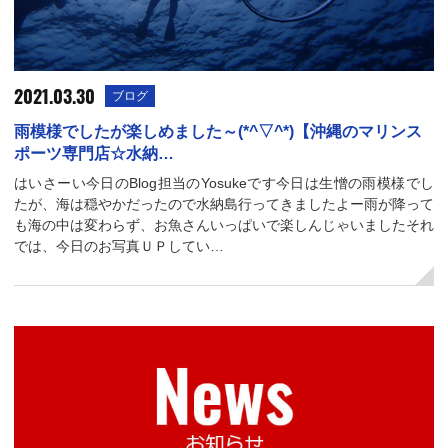
2021.03.30
ブログ
雨模様でしたが楽しめました～(*^▽^*)【沖縄のマリンス
ポーツ専門店☆水納…
はいさーい今日のBlog担当のYosukeです今日は生憎の雨模様でし
たが、海は穏やかだったので水納島行ってきましたよー雨が降って
も海の中は変わらず、お魚さんいっぱいで楽しんじゃいましたそれ
では、今日のお写真ＵＰしてい…