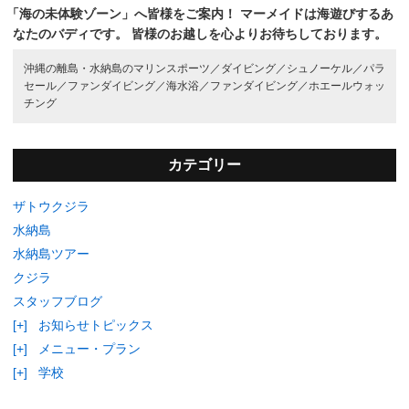
「海の未体験ゾーン」へ皆様をご案内！
マーメイドは海遊びするあ
なたのバディです。
皆様のお越しを心よりお待ちしております。
沖縄の離島・水納島のマリンスポーツ／
ダイビング／
シュノーケル／
パラ
セール／
ファンダイビング／
海水浴／
ファンダイビング／
ホエールウォッ
チング
カテゴリー
ザトウクジラ
水納島
水納島ツアー
クジラ
スタッフブログ
[+]
お知らせトピックス
[+]
メニュー・プラン
[+]
学校