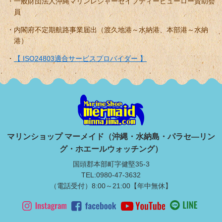
一般財団法人沖縄マリンレジャーセイフティービューロー賛助会
員
内閣府不定期航路事業届出（渡久地港～水納港、本部港～水納
港）
【 ISO24803適合サービスプロバイダー 】
マリンショップ マーメイド（沖縄・水納島・パラセ―リン
グ・ホエールウォッチング）
国頭郡本部町字健堅35-3
TEL:0980-47-3632
（電話受付）8:00～21:00【年中無休】