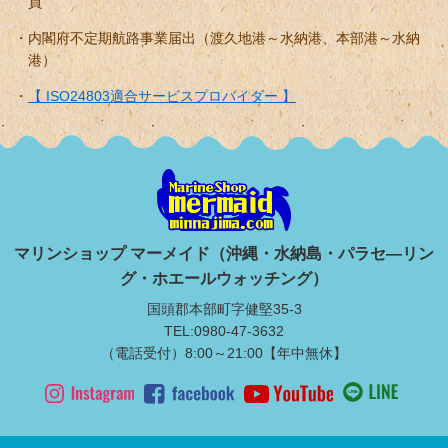
員
内閣府不定期航路事業届出（渡久地港～水納港、本部港～水納
港）
【 ISO24803適合サービスプロバイダー 】
マリンショップ マーメイド（沖縄・水納島・パラセ―リン
グ・ホエールウォッチング）
国頭郡本部町字健堅35-3
TEL:0980-47-3632
（電話受付）8:00～21:00【年中無休】