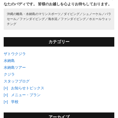
なたのバディです。
皆様のお越しを心よりお待ちしております。
沖縄の離島・水納島のマリンスポーツ／
ダイビング／
シュノーケル／
パラ
セール／
ファンダイビング／
海水浴／
ファンダイビング／
ホエールウォッ
チング
カテゴリー
ザトウクジラ
水納島
水納島ツアー
クジラ
スタッフブログ
[+]
お知らせトピックス
[+]
メニュー・プラン
[+]
学校
アーカイブ