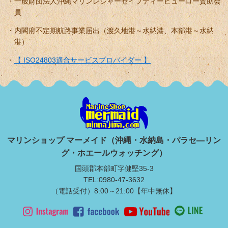
一般財団法人沖縄マリンレジャーセイフティービューロー賛助会
員
内閣府不定期航路事業届出（渡久地港～水納港、本部港～水納
港）
【 ISO24803適合サービスプロバイダー 】
マリンショップ マーメイド（沖縄・水納島・パラセ―リン
グ・ホエールウォッチング）
国頭郡本部町字健堅35-3
TEL:0980-47-3632
（電話受付）8:00～21:00【年中無休】