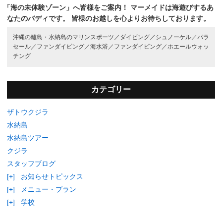
「海の未体験ゾーン」へ皆様をご案内！
マーメイドは海遊びするあ
なたのバディです。
皆様のお越しを心よりお待ちしております。
沖縄の離島・水納島のマリンスポーツ／
ダイビング／
シュノーケル／
パラ
セール／
ファンダイビング／
海水浴／
ファンダイビング／
ホエールウォッ
チング
カテゴリー
ザトウクジラ
水納島
水納島ツアー
クジラ
スタッフブログ
[+]
お知らせトピックス
[+]
メニュー・プラン
[+]
学校