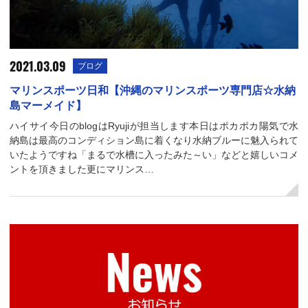
2021.03.09
ブログ
マリンスポーツ日和【沖縄のマリンスポーツ専門店☆水納
島マーメイド】
ハイサイ今日のblogはRyujiが担当します本日はポカポカ陽気で水
納島は最高のコンディション島に着くなり水納ブルーに魅入られて
いたようですね「まるで水槽に入ったみた～い」などと嬉しいコメ
ントを頂きました更にマリンス…