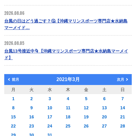
2026.08.06
台風の日はどう過ごす？🤔【沖縄マリンスポーツ専門店★水納島
マーメイド…
2026.08.05
台風13号接近中🌀【沖縄マリンスポーツ専門店★水納島マーメイ
ド】
2021年3月
前月
次月
月
火
水
木
金
土
日
1
2
3
4
5
6
7
8
9
10
11
12
13
14
15
16
17
18
19
20
21
22
23
24
25
26
27
28
29
30
31