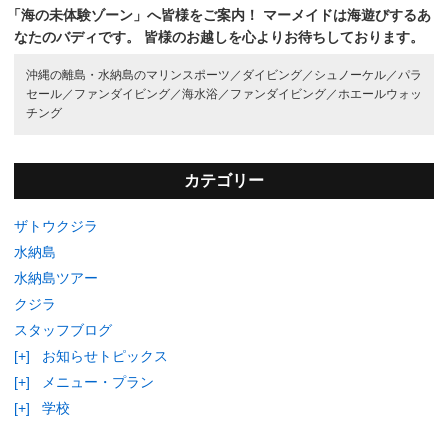
「海の未体験ゾーン」へ皆様をご案内！
マーメイドは海遊びするあ
なたのバディです。
皆様のお越しを心よりお待ちしております。
沖縄の離島・水納島のマリンスポーツ／
ダイビング／
シュノーケル／
パラ
セール／
ファンダイビング／
海水浴／
ファンダイビング／
ホエールウォッ
チング
カテゴリー
ザトウクジラ
水納島
水納島ツアー
クジラ
スタッフブログ
[+]
お知らせトピックス
[+]
メニュー・プラン
[+]
学校