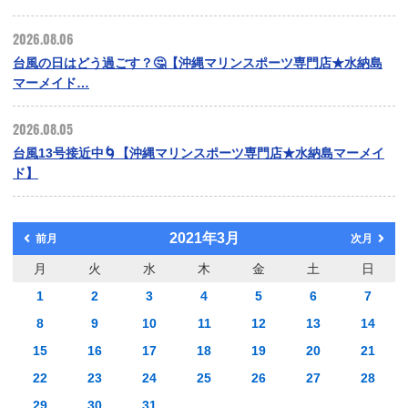
2026.08.06
台風の日はどう過ごす？🤔【沖縄マリンスポーツ専門店★水納島
マーメイド…
2026.08.05
台風13号接近中🌀【沖縄マリンスポーツ専門店★水納島マーメイ
ド】
2021年3月
前月
次月
月
火
水
木
金
土
日
1
2
3
4
5
6
7
8
9
10
11
12
13
14
15
16
17
18
19
20
21
22
23
24
25
26
27
28
29
30
31