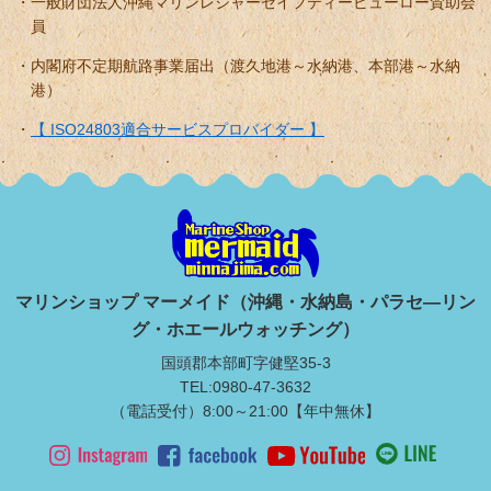
一般財団法人沖縄マリンレジャーセイフティービューロー賛助会
員
内閣府不定期航路事業届出（渡久地港～水納港、本部港～水納
港）
【 ISO24803適合サービスプロバイダー 】
マリンショップ マーメイド（沖縄・水納島・パラセ―リン
グ・ホエールウォッチング）
国頭郡本部町字健堅35-3
TEL:0980-47-3632
（電話受付）8:00～21:00【年中無休】