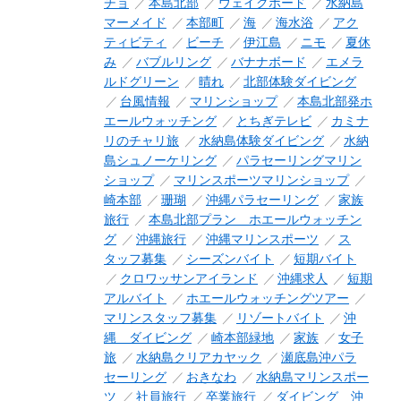
チョ
本島北部
ウェイクボード
水納島
マーメイド
本部町
海
海水浴
アク
ティビティ
ビーチ
伊江島
ニモ
夏休
み
バブルリング
バナナボード
エメラ
ルドグリーン
晴れ
北部体験ダイビング
台風情報
マリンショップ
本島北部発ホ
エールウォッチング
とちぎテレビ
カミナ
リのチャリ旅
水納島体験ダイビング
水納
島シュノーケリング
パラセーリングマリン
ショップ
マリンスポーツマリンショップ
崎本部
珊瑚
沖縄パラセーリング
家族
旅行
本島北部プラン ホエールウォッチン
グ
沖縄旅行
沖縄マリンスポーツ
ス
タッフ募集
シーズンバイト
短期バイト
クロワッサンアイランド
沖縄求人
短期
アルバイト
ホエールウォッチングツアー
マリンスタッフ募集
リゾートバイト
沖
縄 ダイビング
崎本部緑地
家族
女子
旅
水納島クリアカヤック
瀬底島沖パラ
セーリング
おきなわ
水納島マリンスポー
ツ
社員旅行
卒業旅行
ダイビング 沖