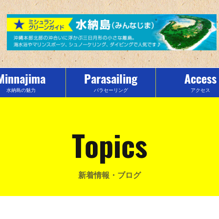
Minnajima
Parasailing
Access
水納島の魅力
パラセーリング
アクセス
Topics
新着情報・ブログ