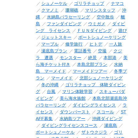
シュノーケル
ゴリラチョップ
ナマコ
クマノミ
珊瑚礁
マリンスタッフ
沖
縄
水納島パラセーリング
空中散歩
離
島
ファンダイビング
ウミガメ
ダイビ
ング ライセンス
ＦＵＮダイビング
遊び
ジェットスキー
ボートシュノーケリング
マーブル
修学旅行
ヒトデ
一人旅
瀬底島プラン
電話番号
空撮
クジ
ラ 遭遇
モンスター
絶景
本部港
美
ら海チケット付き
本島北部プラン
水納
島 マーメイド
マーメイドツアー
冬季プ
ラン
マーメイド
北部シュノーケリング
冬の沖縄
ゴリラチョップ 体験ダイビン
グ
台風
マリン体験学習
スキューバダ
イビング
美ら海水族館
本島北部瀬底島沖
パラセーリング
ダイビングライセンス
ラ
イセンス
ダウンバースト
スコール
ST
AFF募集
水納島ツアー
沖縄ダイビング
ダイビングライセンスコース
瀬底島
ボートシュノーケル
ザトウクジラ
ゴリ