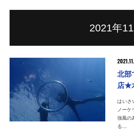
2021年
2021.11
北部
店★
はいさ
ノーケ
強風の
る…