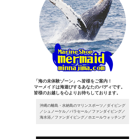
「海の未体験ゾーン」へ皆様をご案内！
マーメイドは海遊びするあなたのバディです。
皆様のお越しを心よりお待ちしております。
沖縄の離島・水納島のマリンスポーツ／
ダイビング
／
シュノーケル／
パラセール／
ファンダイビング／
海水浴／
ファンダイビング／
ホエールウォッチング