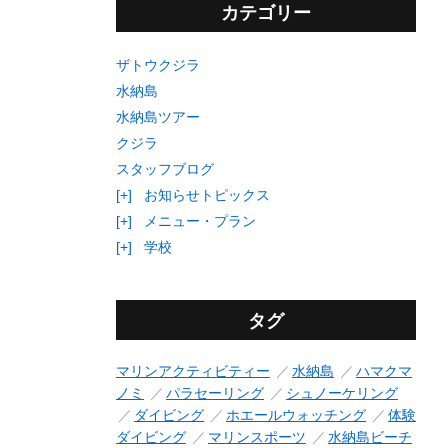
カテゴリー
ザトウクジラ
水納島
水納島ツアー
クジラ
スタッフブログ
[+]
お知らせトピックス
[+]
メニュー・プラン
[+]
学校
タグ
マリンアクティビティー
水納島
ハマクマ
ノミ
パラセーリング
シュノーケリング
ダイビング
ホエールウォッチング
体験
ダイビング
マリンスポーツ
水納島ビーチ