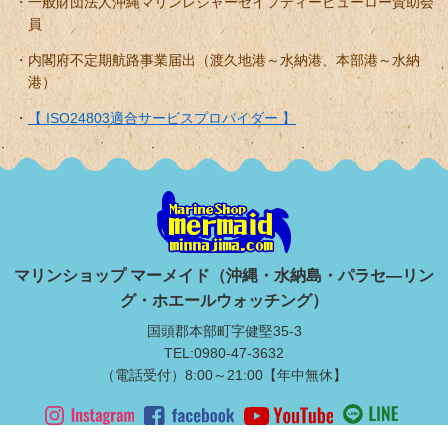
一般財団法人沖縄マリンレジャーセイフティービューロー賛助会
員
内閣府不定期航路事業届出（渡久地港～水納港、本部港～水納
港）
【 ISO24803適合サービスプロバイダー 】
マリンショップ マーメイド（沖縄・水納島・パラセ―リン
グ・ホエールウォッチング）
国頭郡本部町字健堅35-3
TEL:0980-47-3632
（電話受付）8:00～21:00【年中無休】