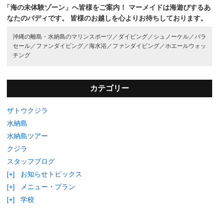
「海の未体験ゾーン」へ皆様をご案内！
マーメイドは海遊びするあ
なたのバディです。
皆様のお越しを心よりお待ちしております。
沖縄の離島・水納島のマリンスポーツ／
ダイビング／
シュノーケル／
パラ
セール／
ファンダイビング／
海水浴／
ファンダイビング／
ホエールウォッ
チング
カテゴリー
ザトウクジラ
水納島
水納島ツアー
クジラ
スタッフブログ
[+]
お知らせトピックス
[+]
メニュー・プラン
[+]
学校