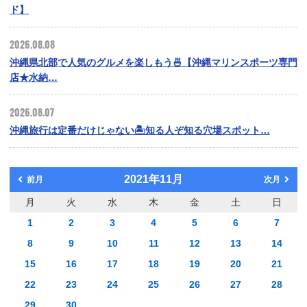
ド】
2026.08.08
沖縄県北部で人気のグルメを楽しもう🍜【沖縄マリンスポーツ専門
店★水納…
2026.08.07
沖縄旅行は定番だけじゃない🏝️知る人ぞ知る穴場スポット…
2021年11月
前月
次月
月
火
水
木
金
土
日
1
2
3
4
5
6
7
8
9
10
11
12
13
14
15
16
17
18
19
20
21
22
23
24
25
26
27
28
29
30