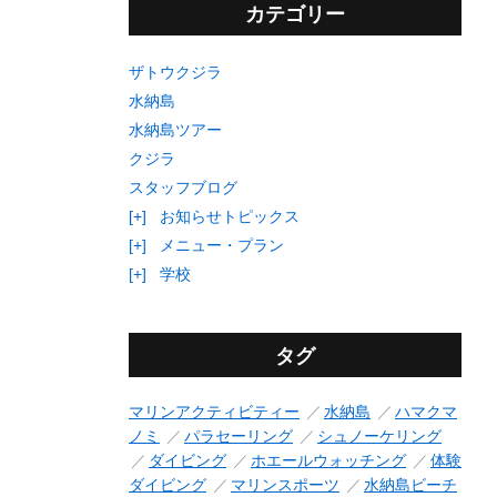
カテゴリー
ザトウクジラ
水納島
水納島ツアー
クジラ
スタッフブログ
[+]
お知らせトピックス
[+]
メニュー・プラン
[+]
学校
タグ
マリンアクティビティー
水納島
ハマクマ
ノミ
パラセーリング
シュノーケリング
ダイビング
ホエールウォッチング
体験
ダイビング
マリンスポーツ
水納島ビーチ