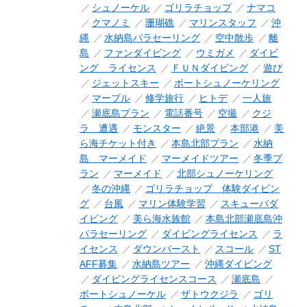
シュノーケル
ゴリラチョップ
ナマコ
クマノミ
珊瑚礁
マリンスタッフ
沖
縄
水納島パラセーリング
空中散歩
離
島
ファンダイビング
ウミガメ
ダイビ
ング ライセンス
ＦＵＮダイビング
遊び
ジェットスキー
ボートシュノーケリング
マーブル
修学旅行
ヒトデ
一人旅
瀬底島プラン
電話番号
空撮
クジ
ラ 遭遇
モンスター
絶景
本部港
美
ら海チケット付き
本島北部プラン
水納
島 マーメイド
マーメイドツアー
冬季プ
ラン
マーメイド
北部シュノーケリング
冬の沖縄
ゴリラチョップ 体験ダイビン
グ
台風
マリン体験学習
スキューバダ
イビング
美ら海水族館
本島北部瀬底島沖
パラセーリング
ダイビングライセンス
ラ
イセンス
ダウンバースト
スコール
ST
AFF募集
水納島ツアー
沖縄ダイビング
ダイビングライセンスコース
瀬底島
ボートシュノーケル
ザトウクジラ
ゴリ