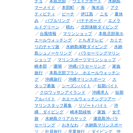
チョ
本島北部
ウェイクボード
水納島
マーメイド
本部町
海
海水浴
アク
ティビティ
ビーチ
伊江島
ニモ
夏休
み
バブルリング
バナナボード
エメラ
ルドグリーン
晴れ
北部体験ダイビング
台風情報
マリンショップ
本島北部発ホ
エールウォッチング
とちぎテレビ
カミナ
リのチャリ旅
水納島体験ダイビング
水納
島シュノーケリング
パラセーリングマリン
ショップ
マリンスポーツマリンショップ
崎本部
珊瑚
沖縄パラセーリング
家族
旅行
本島北部プラン ホエールウォッチン
グ
沖縄旅行
沖縄マリンスポーツ
ス
タッフ募集
シーズンバイト
短期バイト
クロワッサンアイランド
沖縄求人
短期
アルバイト
ホエールウォッチングツアー
マリンスタッフ募集
リゾートバイト
沖
縄 ダイビング
崎本部緑地
家族
女子
旅
水納島クリアカヤック
瀬底島沖パラ
セーリング
おきなわ
水納島マリンスポー
ツ
社員旅行
卒業旅行
ダイビング 沖