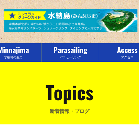
Minnajima
Parasailing
Access
水納島の魅力
パラセーリング
アクセス
Topics
新着情報・ブログ