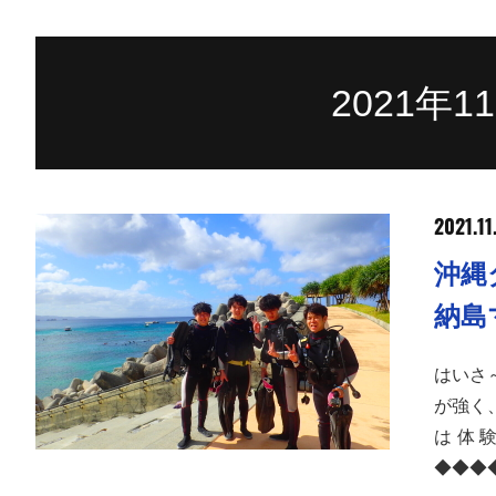
2021年
2021.11
沖縄
納島
はいさ
が強く
は体
◆◆◆