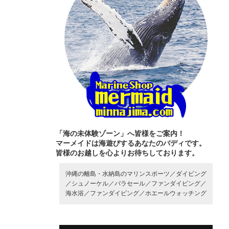
「海の未体験ゾーン」へ皆様をご案内！
マーメイドは海遊びするあなたのバディです。
皆様のお越しを心よりお待ちしております。
沖縄の離島・水納島のマリンスポーツ／
ダイビング
／
シュノーケル／
パラセール／
ファンダイビング／
海水浴／
ファンダイビング／
ホエールウォッチング