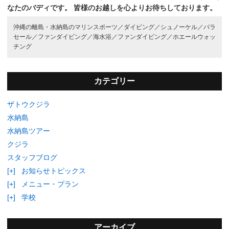
なたのバディです。
皆様のお越しを心よりお待ちしております。
沖縄の離島・水納島のマリンスポーツ／
ダイビング／
シュノーケル／
パラ
セール／
ファンダイビング／
海水浴／
ファンダイビング／
ホエールウォッ
チング
カテゴリー
ザトウクジラ
水納島
水納島ツアー
クジラ
スタッフブログ
[+]
お知らせトピックス
[+]
メニュー・プラン
[+]
学校
アーカイブ