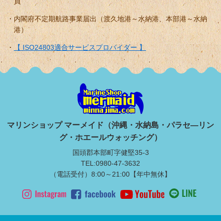
員
内閣府不定期航路事業届出（渡久地港～水納港、本部港～水納
港）
【 ISO24803適合サービスプロバイダー 】
マリンショップ マーメイド（沖縄・水納島・パラセ―リン
グ・ホエールウォッチング）
国頭郡本部町字健堅35-3
TEL:0980-47-3632
（電話受付）8:00～21:00【年中無休】