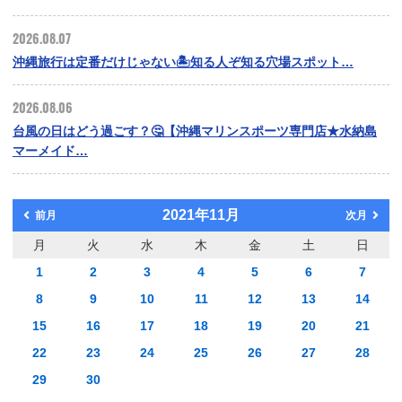
2026.08.07
沖縄旅行は定番だけじゃない🏝️知る人ぞ知る穴場スポット…
2026.08.06
台風の日はどう過ごす？🤔【沖縄マリンスポーツ専門店★水納島
マーメイド…
2021年11月
前月
次月
月
火
水
木
金
土
日
1
2
3
4
5
6
7
8
9
10
11
12
13
14
15
16
17
18
19
20
21
22
23
24
25
26
27
28
29
30