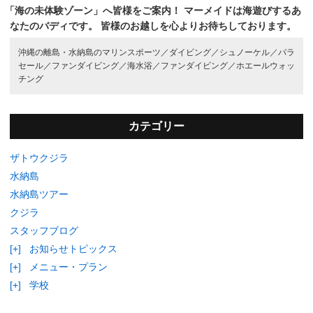
「海の未体験ゾーン」へ皆様をご案内！
マーメイドは海遊びするあ
なたのバディです。
皆様のお越しを心よりお待ちしております。
沖縄の離島・水納島のマリンスポーツ／
ダイビング／
シュノーケル／
パラ
セール／
ファンダイビング／
海水浴／
ファンダイビング／
ホエールウォッ
チング
カテゴリー
ザトウクジラ
水納島
水納島ツアー
クジラ
スタッフブログ
[+]
お知らせトピックス
[+]
メニュー・プラン
[+]
学校