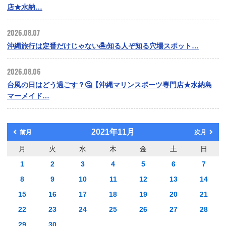
店★水納…
2026.08.07
沖縄旅行は定番だけじゃない🏝️知る人ぞ知る穴場スポット…
2026.08.06
台風の日はどう過ごす？🤔【沖縄マリンスポーツ専門店★水納島
マーメイド…
2021年11月
前月
次月
月
火
水
木
金
土
日
1
2
3
4
5
6
7
8
9
10
11
12
13
14
15
16
17
18
19
20
21
22
23
24
25
26
27
28
29
30