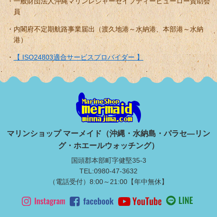
一般財団法人沖縄マリンレジャーセイフティービューロー賛助会
員
内閣府不定期航路事業届出（渡久地港～水納港、本部港～水納
港）
【 ISO24803適合サービスプロバイダー 】
マリンショップ マーメイド（沖縄・水納島・パラセ―リン
グ・ホエールウォッチング）
国頭郡本部町字健堅35-3
TEL:0980-47-3632
（電話受付）8:00～21:00【年中無休】