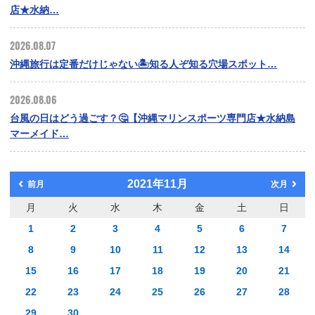
店★水納…
2026.08.07
沖縄旅行は定番だけじゃない🏝️知る人ぞ知る穴場スポット…
2026.08.06
台風の日はどう過ごす？🤔【沖縄マリンスポーツ専門店★水納島
マーメイド…
2021年11月
前月
次月
月
火
水
木
金
土
日
1
2
3
4
5
6
7
8
9
10
11
12
13
14
15
16
17
18
19
20
21
22
23
24
25
26
27
28
29
30