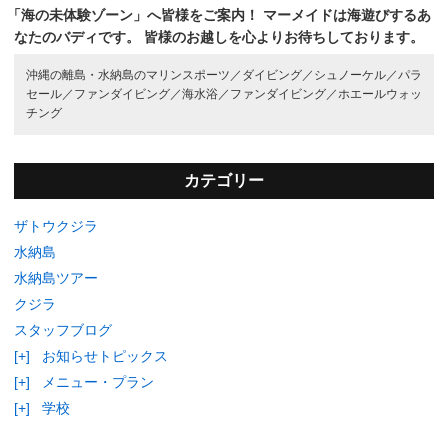
「海の未体験ゾーン」へ皆様をご案内！
マーメイドは海遊びするあ
なたのバディです。
皆様のお越しを心よりお待ちしております。
沖縄の離島・水納島のマリンスポーツ／
ダイビング／
シュノーケル／
パラ
セール／
ファンダイビング／
海水浴／
ファンダイビング／
ホエールウォッ
チング
カテゴリー
ザトウクジラ
水納島
水納島ツアー
クジラ
スタッフブログ
[+]
お知らせトピックス
[+]
メニュー・プラン
[+]
学校