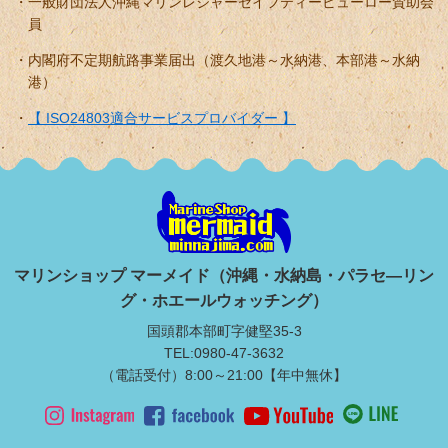
一般財団法人沖縄マリンレジャーセイフティービューロー賛助会
員
内閣府不定期航路事業届出（渡久地港～水納港、本部港～水納
港）
【 ISO24803適合サービスプロバイダー 】
マリンショップ マーメイド（沖縄・水納島・パラセ―リン
グ・ホエールウォッチング）
国頭郡本部町字健堅35-3
TEL:0980-47-3632
（電話受付）8:00～21:00【年中無休】