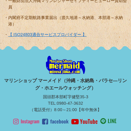
一般財団法人沖縄マリンレジャーセイフティービューロー賛助会
員
内閣府不定期航路事業届出（渡久地港～水納港、本部港～水納
港）
【 ISO24803適合サービスプロバイダー 】
マリンショップ マーメイド（沖縄・水納島・パラセ―リン
グ・ホエールウォッチング）
国頭郡本部町字健堅35-3
TEL:0980-47-3632
（電話受付）8:00～21:00【年中無休】