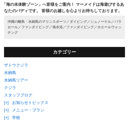
「海の未体験ゾーン」へ皆様をご案内！
マーメイドは海遊びするあ
なたのバディです。
皆様のお越しを心よりお待ちしております。
沖縄の離島・水納島のマリンスポーツ／
ダイビング／
シュノーケル／
パラ
セール／
ファンダイビング／
海水浴／
ファンダイビング／
ホエールウォッ
チング
カテゴリー
ザトウクジラ
水納島
水納島ツアー
クジラ
スタッフブログ
[+]
お知らせトピックス
[+]
メニュー・プラン
[+]
学校