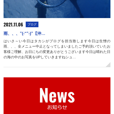
2021.11.06
ブログ
雨、、、”(-“”-)”【沖…
はいさ～い今日はタカシがブログを担当致します今日は生憎の
雨、、、全メニュー中止となってしまいましたご予約頂いていたお
客様ご理解、お日にちの変更ありがとうございます今日は晴れた日
の海の中のお写真をUPしていきますねシュ…