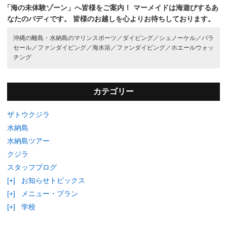
「海の未体験ゾーン」へ皆様をご案内！
マーメイドは海遊びするあ
なたのバディです。
皆様のお越しを心よりお待ちしております。
沖縄の離島・水納島のマリンスポーツ／
ダイビング／
シュノーケル／
パラ
セール／
ファンダイビング／
海水浴／
ファンダイビング／
ホエールウォッ
チング
カテゴリー
ザトウクジラ
水納島
水納島ツアー
クジラ
スタッフブログ
[+]
お知らせトピックス
[+]
メニュー・プラン
[+]
学校