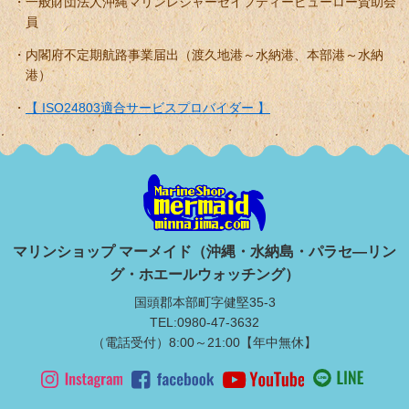
一般財団法人沖縄マリンレジャーセイフティービューロー賛助会
員
内閣府不定期航路事業届出（渡久地港～水納港、本部港～水納
港）
【 ISO24803適合サービスプロバイダー 】
マリンショップ マーメイド（沖縄・水納島・パラセ―リン
グ・ホエールウォッチング）
国頭郡本部町字健堅35-3
TEL:0980-47-3632
（電話受付）8:00～21:00【年中無休】