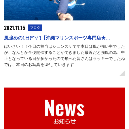
2021.11.15
ブログ
風強めの1日(*’▽’)【沖縄マリンスポーツ専門店★…
はいさい！！今日の担当はシュンスケです本日は風が強い中でした
が、なんとか全便開催することができました最近だと強風の為、中
止となっている日が多かったので飛べた皆さんはラッキーでしたね
では、本日のお写真をUPしていきます…