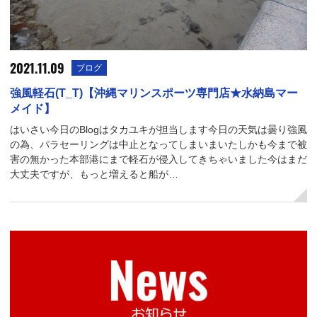
2021.11.09
ブログ
強風軽石(T_T)【沖縄マリンスポーツ専門店★水納島マー
メイド】
はいさい今日のBlogはタカユキが担当します今日の天気は曇り強風
の為、パラセーリングは中止となってしまいまいたしかも今まで被
害の無かった本部港にまで軽石が侵入してきちゃいました今はまだ
大丈夫ですが、もっと増えると船が…