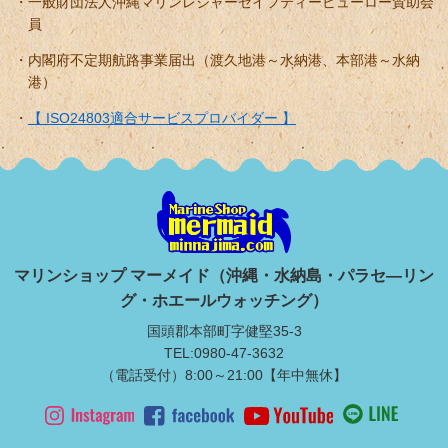
一般財団法人沖縄マリンレジャーセイフティービューロー賛助会
員
内閣府不定期航路事業届出（渡久地港～水納港、本部港～水納
港）
【 ISO24803適合サービスプロバイダー 】
マリンショップ マーメイド（沖縄・水納島・パラセ―リン
グ・ホエールウォッチング）
国頭郡本部町字健堅35-3
TEL:0980-47-3632
（電話受付）8:00～21:00【年中無休】