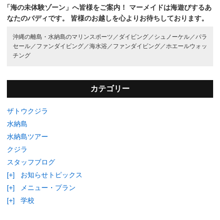
「海の未体験ゾーン」へ皆様をご案内！
マーメイドは海遊びするあ
なたのバディです。
皆様のお越しを心よりお待ちしております。
沖縄の離島・水納島のマリンスポーツ／
ダイビング／
シュノーケル／
パラ
セール／
ファンダイビング／
海水浴／
ファンダイビング／
ホエールウォッ
チング
カテゴリー
ザトウクジラ
水納島
水納島ツアー
クジラ
スタッフブログ
[+]
お知らせトピックス
[+]
メニュー・プラン
[+]
学校