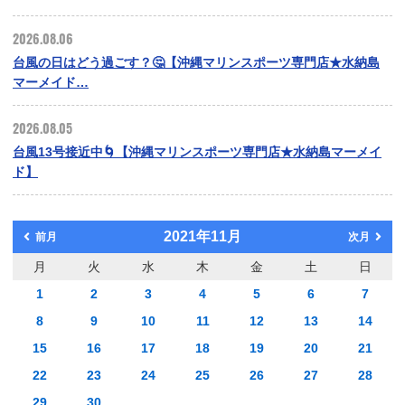
2026.08.06
台風の日はどう過ごす？🤔【沖縄マリンスポーツ専門店★水納島
マーメイド…
2026.08.05
台風13号接近中🌀【沖縄マリンスポーツ専門店★水納島マーメイ
ド】
2021年11月
前月
次月
月
火
水
木
金
土
日
1
2
3
4
5
6
7
8
9
10
11
12
13
14
15
16
17
18
19
20
21
22
23
24
25
26
27
28
29
30