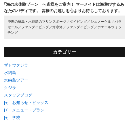
「海の未体験ゾーン」へ皆様をご案内！
マーメイドは海遊びするあ
なたのバディです。
皆様のお越しを心よりお待ちしております。
沖縄の離島・水納島のマリンスポーツ／
ダイビング／
シュノーケル／
パラ
セール／
ファンダイビング／
海水浴／
ファンダイビング／
ホエールウォッ
チング
カテゴリー
ザトウクジラ
水納島
水納島ツアー
クジラ
スタッフブログ
[+]
お知らせトピックス
[+]
メニュー・プラン
[+]
学校