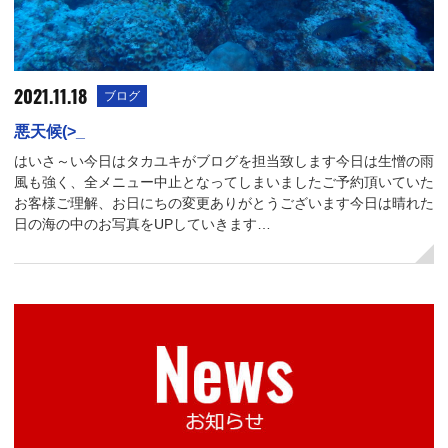
2021.11.18
ブログ
悪天候(>_
はいさ～い今日はタカユキがブログを担当致します今日は生憎の雨
風も強く、全メニュー中止となってしまいましたご予約頂いていた
お客様ご理解、お日にちの変更ありがとうございます今日は晴れた
日の海の中のお写真をUPしていきます…