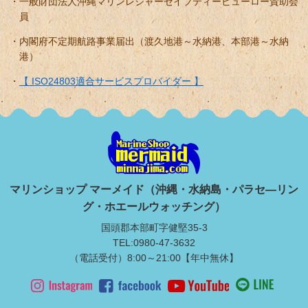
一般財団法人沖縄マリンレジャーセイフティービューロー賛助会
員
内閣府不定期航路事業届出（渡久地港～水納港、本部港～水納
港）
【 ISO24803適合サービスプロバイダー 】
マリンショップ マーメイド（沖縄・水納島・パラセ―リン
グ・ホエールウォッチング）
国頭郡本部町字健堅35-3
TEL:0980-47-3632
（電話受付）8:00～21:00【年中無休】