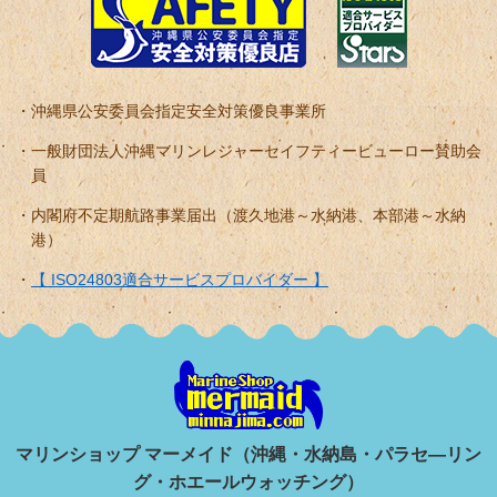
沖縄県公安委員会指定安全対策優良事業所
一般財団法人沖縄マリンレジャーセイフティービューロー賛助会
員
内閣府不定期航路事業届出（渡久地港～水納港、本部港～水納
港）
【 ISO24803適合サービスプロバイダー 】
マリンショップ マーメイド（沖縄・水納島・パラセ―リン
グ・ホエールウォッチング）