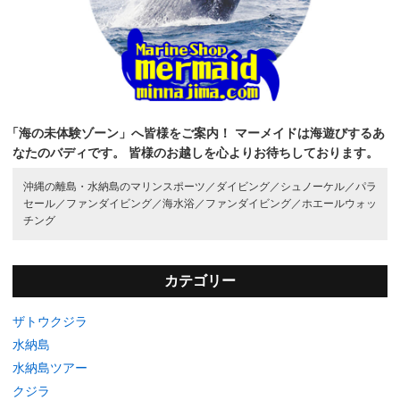
「海の未体験ゾーン」へ皆様をご案内！
マーメイドは海遊びするあ
なたのバディです。
皆様のお越しを心よりお待ちしております。
沖縄の離島・水納島のマリンスポーツ／
ダイビング／
シュノーケル／
パラ
セール／
ファンダイビング／
海水浴／
ファンダイビング／
ホエールウォッ
チング
カテゴリー
ザトウクジラ
水納島
水納島ツアー
クジラ