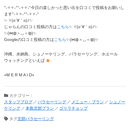
°˖✧✧˖°°˖✧✧˖°今日の楽しかった思い出を口コミで投稿をお願いし
ます°˖✧✧˖°°˖✧✧˖°
✨ヾ(o´∀｀o)ﾉ✨
じゃらんの口コミ投稿の方は
こちら
✨ヾ(o´∀｀o)ﾉ✨
✨(⋈◍＞◡＜◍)✨
Googleの口コミ投稿の方は
こちら
✨(⋈◍＞◡＜◍)✨
沖縄、水納島、シュノーケリング、パラセーリング、ホエール
ウォッチングといえば
⭐︎M E R M A I D⭐︎
カテゴリー：
スタッフブログ
パラセーリング
メニュー・プラン
シュノー
ケリング
本島北部プラン
ゴリラチョップ
タグ
北部パラセーリング