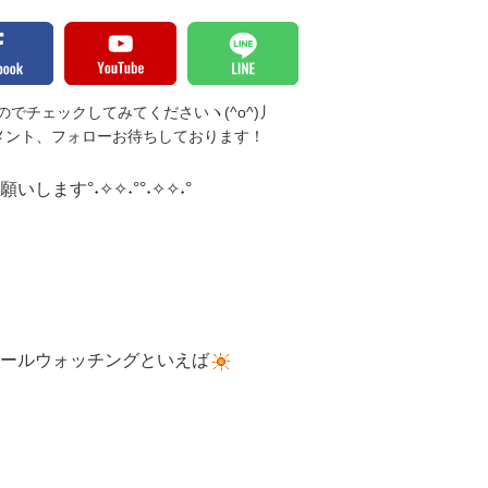
でチェックしてみてくださいヽ(^o^)丿
メント、フォローお待ちしております！
します°˖✧✧˖°°˖✧✧˖°
ールウォッチングといえば