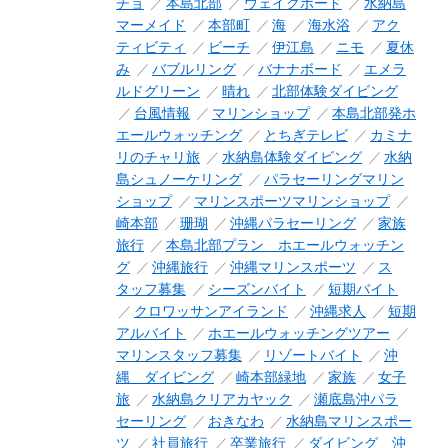
チョ
本島北部
ウェイクボード
水納島
マーメイド
本部町
海
海水浴
アク
ティビティ
ビーチ
伊江島
ニモ
夏休
み
バブルリング
バナナボード
エメラ
ルドグリーン
晴れ
北部体験ダイビング
台風情報
マリンショップ
本島北部発ホ
エールウォッチング
とちぎテレビ
カミナ
リのチャリ旅
水納島体験ダイビング
水納
島シュノーケリング
パラセーリングマリン
ショップ
マリンスポーツマリンショップ
崎本部
珊瑚
沖縄パラセーリング
家族
旅行
本島北部プラン ホエールウォッチン
グ
沖縄旅行
沖縄マリンスポーツ
ス
タッフ募集
シーズンバイト
短期バイト
クロワッサンアイランド
沖縄求人
短期
アルバイト
ホエールウォッチングツアー
マリンスタッフ募集
リゾートバイト
沖
縄 ダイビング
崎本部緑地
家族
女子
旅
水納島クリアカヤック
瀬底島沖パラ
セーリング
おきなわ
水納島マリンスポー
ツ
社員旅行
卒業旅行
ダイビング 沖