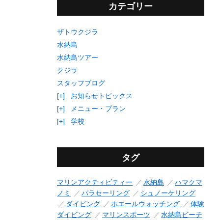
カテゴリー
ザトウクジラ
水納島
水納島ツアー
クジラ
スタッフブログ
[+]
お知らせトピックス
[+]
メニュー・プラン
[+]
学校
タグ
マリンアクティビティー
水納島
ハマクマ
ノミ
パラセーリング
シュノーケリング
ダイビング
ホエールウォッチング
体験
ダイビング
マリンスポーツ
水納島ビーチ