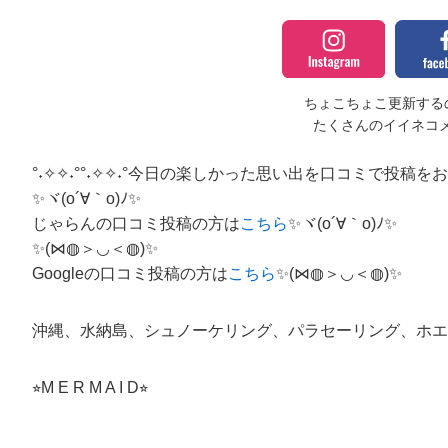
ちょこちょこ更新するの
たくさんのイイネコ
°˖✧✧˖°°˖✧✧˖°今日の楽しかった思い出を口コミで投稿をお願い
✨ヾ(o´∀｀o)ﾉ✨
じゃらんの口コミ投稿の方は
こちら
✨ヾ(o´∀｀o)ﾉ✨
✨(⋈◍＞◡＜◍)✨
Googleの口コミ投稿の方は
こちら
✨(⋈◍＞◡＜◍)✨
沖縄、水納島、シュノーケリング、パラセーリング、ホエ
⭐︎M E R M A I D⭐︎