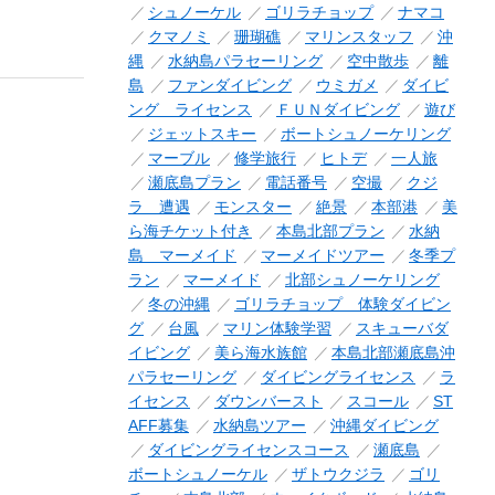
シュノーケル
ゴリラチョップ
ナマコ
クマノミ
珊瑚礁
マリンスタッフ
沖
縄
水納島パラセーリング
空中散歩
離
島
ファンダイビング
ウミガメ
ダイビ
ング ライセンス
ＦＵＮダイビング
遊び
ジェットスキー
ボートシュノーケリング
マーブル
修学旅行
ヒトデ
一人旅
瀬底島プラン
電話番号
空撮
クジ
ラ 遭遇
モンスター
絶景
本部港
美
ら海チケット付き
本島北部プラン
水納
島 マーメイド
マーメイドツアー
冬季プ
ラン
マーメイド
北部シュノーケリング
冬の沖縄
ゴリラチョップ 体験ダイビン
グ
台風
マリン体験学習
スキューバダ
イビング
美ら海水族館
本島北部瀬底島沖
パラセーリング
ダイビングライセンス
ラ
イセンス
ダウンバースト
スコール
ST
AFF募集
水納島ツアー
沖縄ダイビング
ダイビングライセンスコース
瀬底島
ボートシュノーケル
ザトウクジラ
ゴリ