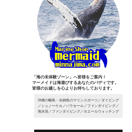
「海の未体験ゾーン」へ皆様をご案内！
マーメイドは海遊びするあなたのバディです。
皆様のお越しを心よりお待ちしております。
沖縄の離島・水納島のマリンスポーツ／
ダイビング
／
シュノーケル／
パラセール／
ファンダイビング／
海水浴／
ファンダイビング／
ホエールウォッチング