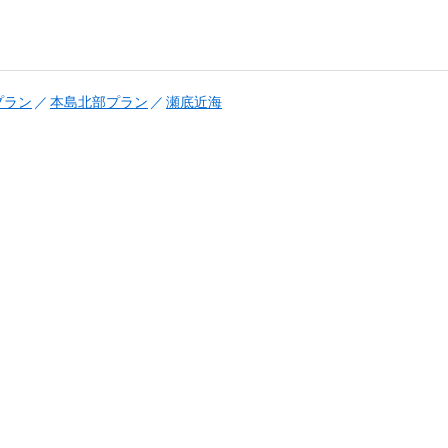
プラン
本島北部プラン
瀬底近海