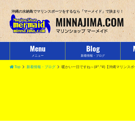
沖縄の水納島でマリンスポーツをするなら「マーメイド」で決まり！
Menu
Blog
メニュー
新着情報・ブログ
Top
新着情報・ブログ
暖かい一日ですね～(#^.^#)【沖縄マリン