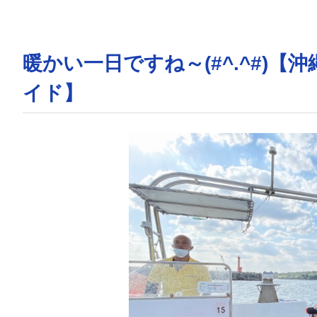
暖かい一日ですね～(#^.^#)
イド】