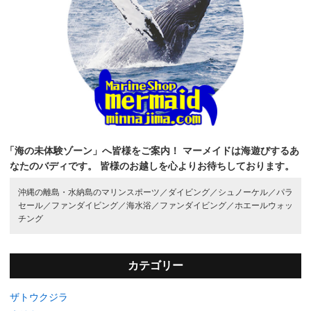
「海の未体験ゾーン」へ皆様をご案内！
マーメイドは海遊びするあ
なたのバディです。
皆様のお越しを心よりお待ちしております。
沖縄の離島・水納島のマリンスポーツ／
ダイビング／
シュノーケル／
パラ
セール／
ファンダイビング／
海水浴／
ファンダイビング／
ホエールウォッ
チング
カテゴリー
ザトウクジラ