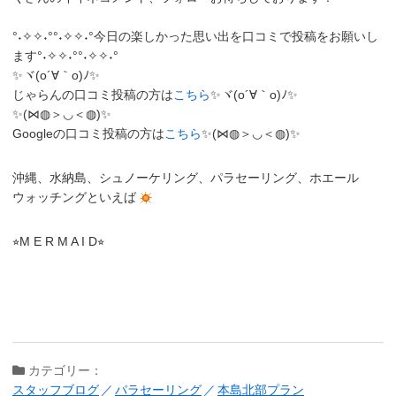
°˖✧✧˖°°˖✧✧˖°今日の楽しかった思い出を口コミで投稿をお願いし
ます°˖✧✧˖°°˖✧✧˖°
✨ヾ(o´∀｀o)ﾉ✨
じゃらんの口コミ投稿の方は
こちら
✨ヾ(o´∀｀o)ﾉ✨
✨(⋈◍＞◡＜◍)✨
Googleの口コミ投稿の方は
こちら
✨(⋈◍＞◡＜◍)✨
沖縄、水納島、シュノーケリング、パラセーリング、ホエール
ウォッチングといえば
⭐︎M E R M A I D⭐︎
カテゴリー：
スタッフブログ
パラセーリング
本島北部プラン