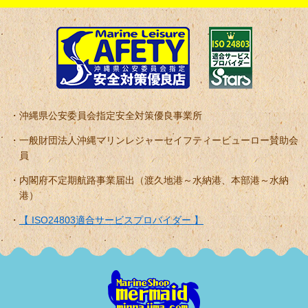
沖縄県公安委員会指定安全対策優良事業所
一般財団法人沖縄マリンレジャーセイフティービューロー賛助会
員
内閣府不定期航路事業届出（渡久地港～水納港、本部港～水納
港）
【 ISO24803適合サービスプロバイダー 】