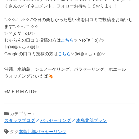
くさんのイイネコメント、フォローお待ちしております！
°˖✧✧˖°°˖✧✧˖°今日の楽しかった思い出を口コミで投稿をお願いし
ます°˖✧✧˖°°˖✧✧˖°
✨ヾ(o´∀｀o)ﾉ✨
じゃらんの口コミ投稿の方は
こちら
✨ヾ(o´∀｀o)ﾉ✨
✨(⋈◍＞◡＜◍)✨
Googleの口コミ投稿の方は
こちら
✨(⋈◍＞◡＜◍)✨
沖縄、水納島、シュノーケリング、パラセーリング、ホエール
ウォッチングといえば
⭐︎M E R M A I D⭐︎
カテゴリー：
スタッフブログ
パラセーリング
本島北部プラン
タグ
本島北部パラセーリング