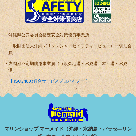
沖縄県公安委員会指定安全対策優良事業所
一般財団法人沖縄マリンレジャーセイフティービューロー賛助会
員
内閣府不定期航路事業届出（渡久地港～水納港、本部港～水納
港）
【 ISO24803適合サービスプロバイダー 】
マリンショップ マーメイド（沖縄・水納島・パラセ―リン