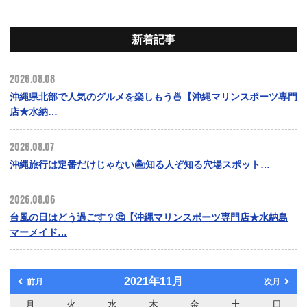
新着記事
2026.08.08
沖縄県北部で人気のグルメを楽しもう🍜【沖縄マリンスポーツ専門
店★水納…
2026.08.07
沖縄旅行は定番だけじゃない🏝️知る人ぞ知る穴場スポット…
2026.08.06
台風の日はどう過ごす？🤔【沖縄マリンスポーツ専門店★水納島
マーメイド…
2021年11月
前月
次月
月
火
水
木
金
土
日