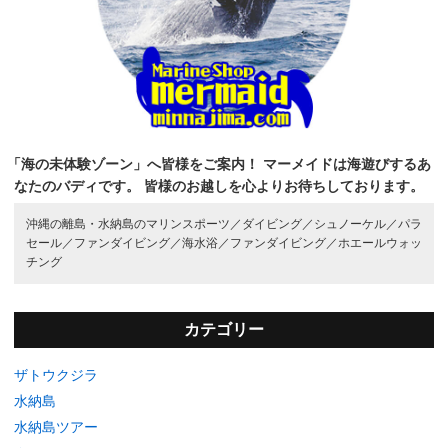
「海の未体験ゾーン」へ皆様をご案内！
マーメイドは海遊びするあ
なたのバディです。
皆様のお越しを心よりお待ちしております。
沖縄の離島・水納島のマリンスポーツ／
ダイビング／
シュノーケル／
パラ
セール／
ファンダイビング／
海水浴／
ファンダイビング／
ホエールウォッ
チング
カテゴリー
ザトウクジラ
水納島
水納島ツアー