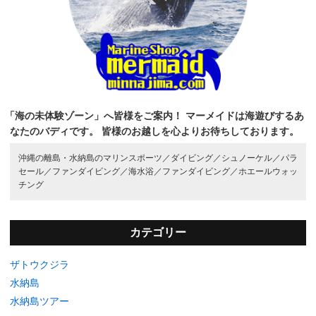
「海の未体験ゾーン」へ皆様をご案内！
マーメイドは海遊びするあ
なたのバディです。
皆様のお越しを心よりお待ちしております。
沖縄の離島・水納島のマリンスポーツ／
ダイビング／
シュノーケル／
パラ
セール／
ファンダイビング／
海水浴／
ファンダイビング／
ホエールウォッ
チング
カテゴリー
ザトウクジラ
水納島
水納島ツアー