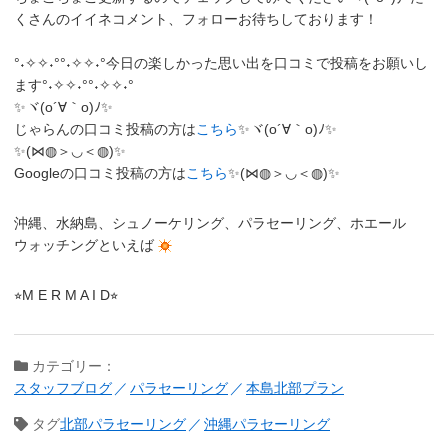
くさんのイイネコメント、フォローお待ちしております！
°˖✧✧˖°°˖✧✧˖°今日の楽しかった思い出を口コミで投稿をお願いし
ます°˖✧✧˖°°˖✧✧˖°
✨ヾ(o´∀｀o)ﾉ✨
じゃらんの口コミ投稿の方は
こちら
✨ヾ(o´∀｀o)ﾉ✨
✨(⋈◍＞◡＜◍)✨
Googleの口コミ投稿の方は
こちら
✨(⋈◍＞◡＜◍)✨
沖縄、水納島、シュノーケリング、パラセーリング、ホエール
ウォッチングといえば
⭐︎M E R M A I D⭐︎
カテゴリー：
スタッフブログ
パラセーリング
本島北部プラン
タグ
北部パラセーリング
沖縄パラセーリング