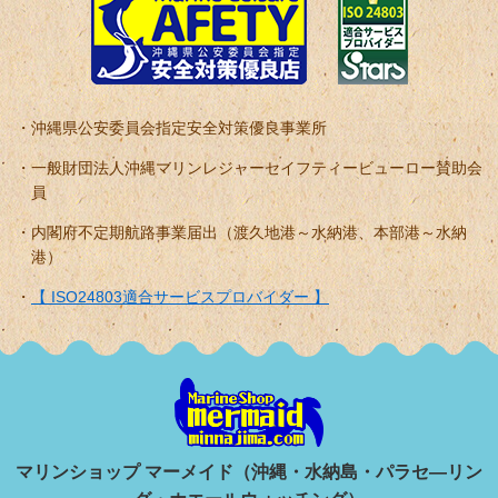
沖縄県公安委員会指定安全対策優良事業所
一般財団法人沖縄マリンレジャーセイフティービューロー賛助会
員
内閣府不定期航路事業届出（渡久地港～水納港、本部港～水納
港）
【 ISO24803適合サービスプロバイダー 】
マリンショップ マーメイド（沖縄・水納島・パラセ―リン