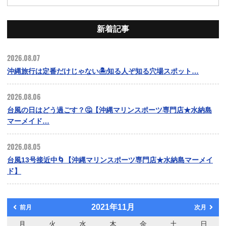
新着記事
2026.08.07
沖縄旅行は定番だけじゃない🏝️知る人ぞ知る穴場スポット…
2026.08.06
台風の日はどう過ごす？🤔【沖縄マリンスポーツ専門店★水納島
マーメイド…
2026.08.05
台風13号接近中🌀【沖縄マリンスポーツ専門店★水納島マーメイ
ド】
2021年11月
前月
次月
月
火
水
木
金
土
日