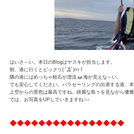
はいさ～い。本日のBlogはヤスキが担当します。
朝、港に行くとビックリ( ﾟДﾟ)ﾊｯ！
隣の港にはめっちゃ軽石が漂流
海が見えな～い。
でも安心してください。パラセーリングの出港する港、本
上空からの景色は最高ですね。綺麗な島々を見ながら優雅
では、お写真をUPしていきますね
◆◆◆◆◆◆◆◆◆◆◆◆◆◆◆◆