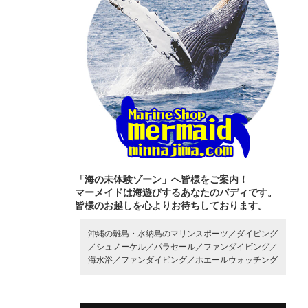
「海の未体験ゾーン」へ皆様をご案内！
マーメイドは海遊びするあなたのバディです。
皆様のお越しを心よりお待ちしております。
沖縄の離島・水納島のマリンスポーツ／
ダイビング
／
シュノーケル／
パラセール／
ファンダイビング／
海水浴／
ファンダイビング／
ホエールウォッチング