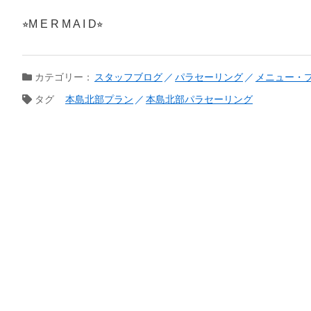
⭐︎M E R M A I D⭐︎
カテゴリー：
スタッフブログ
パラセーリング
メニュー・
タグ
本島北部プラン
本島北部パラセーリング