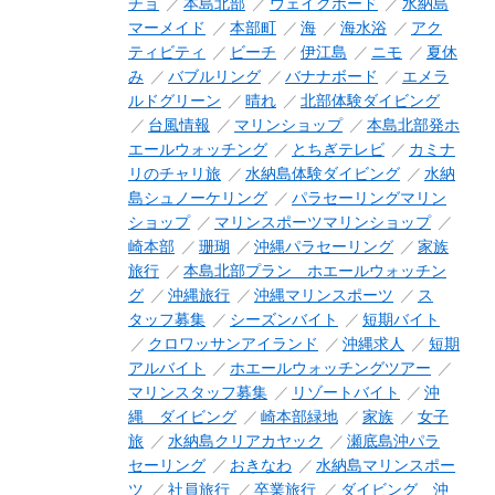
チョ
本島北部
ウェイクボード
水納島
マーメイド
本部町
海
海水浴
アク
ティビティ
ビーチ
伊江島
ニモ
夏休
み
バブルリング
バナナボード
エメラ
ルドグリーン
晴れ
北部体験ダイビング
台風情報
マリンショップ
本島北部発ホ
エールウォッチング
とちぎテレビ
カミナ
リのチャリ旅
水納島体験ダイビング
水納
島シュノーケリング
パラセーリングマリン
ショップ
マリンスポーツマリンショップ
崎本部
珊瑚
沖縄パラセーリング
家族
旅行
本島北部プラン ホエールウォッチン
グ
沖縄旅行
沖縄マリンスポーツ
ス
タッフ募集
シーズンバイト
短期バイト
クロワッサンアイランド
沖縄求人
短期
アルバイト
ホエールウォッチングツアー
マリンスタッフ募集
リゾートバイト
沖
縄 ダイビング
崎本部緑地
家族
女子
旅
水納島クリアカヤック
瀬底島沖パラ
セーリング
おきなわ
水納島マリンスポー
ツ
社員旅行
卒業旅行
ダイビング 沖