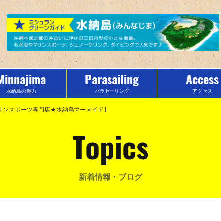
Minnajima
Parasailing
Access
水納島の魅力
パラセーリング
アクセス
マリンスポーツ専門店★水納島マーメイド】
Topics
新着情報・ブログ