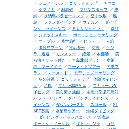
シュノーケル
ゴリラチョップ
ナマコ
クマノミ
珊瑚礁
マリンスタッフ
沖
縄
水納島パラセーリング
空中散歩
離
島
ファンダイビング
ウミガメ
ダイビ
ング ライセンス
ＦＵＮダイビング
遊び
ジェットスキー
ボートシュノーケリング
マーブル
修学旅行
ヒトデ
一人旅
瀬底島プラン
電話番号
空撮
クジ
ラ 遭遇
モンスター
絶景
本部港
美
ら海チケット付き
本島北部プラン
水納
島 マーメイド
マーメイドツアー
冬季プ
ラン
マーメイド
北部シュノーケリング
冬の沖縄
ゴリラチョップ 体験ダイビン
グ
台風
マリン体験学習
スキューバダ
イビング
美ら海水族館
本島北部瀬底島沖
パラセーリング
ダイビングライセンス
ラ
イセンス
ダウンバースト
スコール
ST
AFF募集
水納島ツアー
沖縄ダイビング
ダイビングライセンスコース
瀬底島
ボートシュノーケル
ザトウクジラ
ゴリ