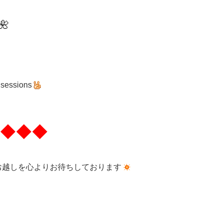
🌺
 sessions
◆◆◆
お越しを心よりお待ちしております