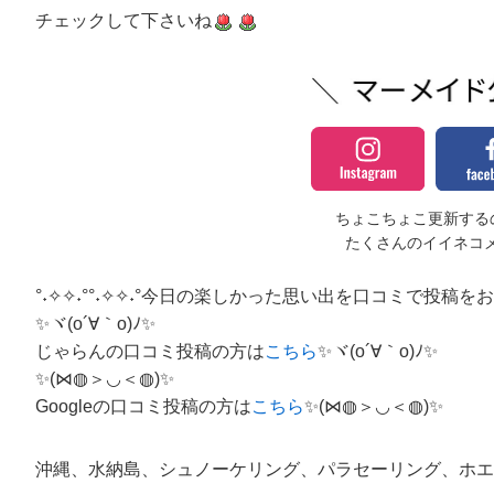
チェックして下さいね
ちょこちょこ更新するの
たくさんのイイネコ
°˖✧✧˖°°˖✧✧˖°今日の楽しかった思い出を口コミで投稿をお願い
✨ヾ(o´∀｀o)ﾉ✨
じゃらんの口コミ投稿の方は
こちら
✨ヾ(o´∀｀o)ﾉ✨
✨(⋈◍＞◡＜◍)✨
Googleの口コミ投稿の方は
こちら
✨(⋈◍＞◡＜◍)✨
沖縄、水納島、シュノーケリング、パラセーリング、ホエ