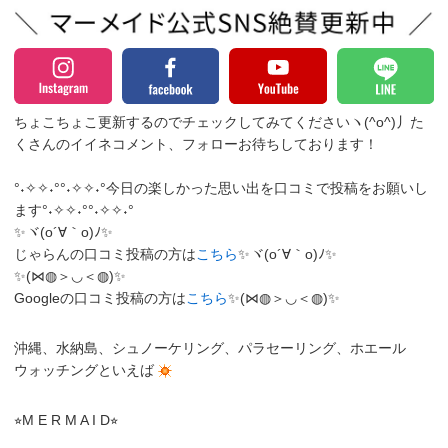
ちょこちょこ更新するのでチェックしてみてくださいヽ(^o^)丿
た
くさんのイイネコメント、フォローお待ちしております！
°˖✧✧˖°°˖✧✧˖°今日の楽しかった思い出を口コミで投稿をお願いし
ます°˖✧✧˖°°˖✧✧˖°
✨ヾ(o´∀｀o)ﾉ✨
じゃらんの口コミ投稿の方は
こちら
✨ヾ(o´∀｀o)ﾉ✨
✨(⋈◍＞◡＜◍)✨
Googleの口コミ投稿の方は
こちら
✨(⋈◍＞◡＜◍)✨
沖縄、水納島、シュノーケリング、パラセーリング、ホエール
ウォッチングといえば
⭐︎M E R M A I D⭐︎