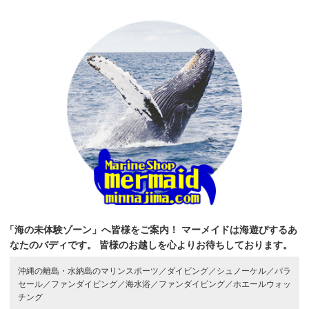
「海の未体験ゾーン」へ皆様をご案内！
マーメイドは海遊びするあ
なたのバディです。
皆様のお越しを心よりお待ちしております。
沖縄の離島・水納島のマリンスポーツ／
ダイビング／
シュノーケル／
パラ
セール／
ファンダイビング／
海水浴／
ファンダイビング／
ホエールウォッ
チング