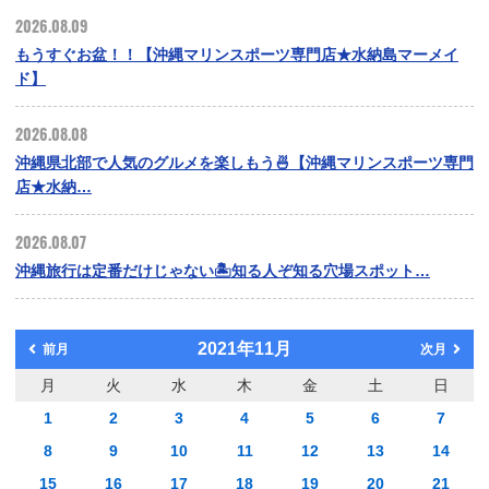
2026.08.09
もうすぐお盆！！【沖縄マリンスポーツ専門店★水納島マーメイ
ド】
2026.08.08
沖縄県北部で人気のグルメを楽しもう🍜【沖縄マリンスポーツ専門
店★水納…
2026.08.07
沖縄旅行は定番だけじゃない🏝️知る人ぞ知る穴場スポット…
2021年11月
前月
次月
月
火
水
木
金
土
日
1
2
3
4
5
6
7
8
9
10
11
12
13
14
15
16
17
18
19
20
21