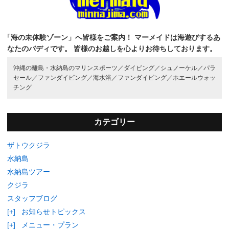
「海の未体験ゾーン」へ皆様をご案内！
マーメイドは海遊びするあ
なたのバディです。
皆様のお越しを心よりお待ちしております。
沖縄の離島・水納島のマリンスポーツ／
ダイビング／
シュノーケル／
パラ
セール／
ファンダイビング／
海水浴／
ファンダイビング／
ホエールウォッ
チング
カテゴリー
ザトウクジラ
水納島
水納島ツアー
クジラ
スタッフブログ
[+]
お知らせトピックス
[+]
メニュー・プラン