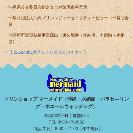
沖縄県公安委員会指定安全対策優良事業所
一般財団法人沖縄マリンレジャーセイフティービューロー賛助会
員
内閣府不定期航路事業届出（渡久地港～水納港、本部港～水納
港）
【 ISO24803適合サービスプロバイダー 】
マリンショップ マーメイド（沖縄・水納島・パラセ―リン
グ・ホエールウォッチング）
国頭郡本部町字健堅35-3
TEL:0980-47-3632
（電話受付）8:00～21:00【年中無休】