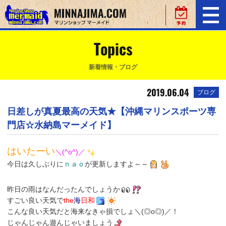
Topics
新着情報・ブログ
2019.06.04
ブログ
日差しが真夏最高の天気★【沖縄マリンスポーツ専
門店☆水納島マーメイド】
はいたーい
＼(^o^)／
今日は久しぶりに
ｎａｏ
が更新しますよ～～
昨日の雨はなんだったんでしょうか
すごい良い天気で
the
海
日和
こんな良い天気だと海来なきゃ損でしょ＼(◎o◎)／！
じゃんじゃん遊んじゃいましょう