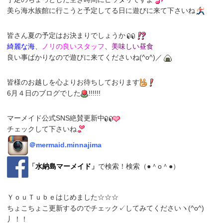
美ら海水族館に行こうと予定してる日に遊びに来て下さいね
皆さん夏の予定はお決まりでしょうか
綺麗な海
、
ノリの良いスタッフ
、
美味しい昼食
良い事ばかりなので遊びに来てくださいね(^o^)／
皆様のお越しを心よりお待ちしております
6月４日のブログでした
!!!!!!
マーメイド公式SNS絶賛更新中
チェックして下さいね
＠
mermaid.minnajima
「
水納島マーメイド
」
で検索！検索（●＾o＾●）
ＹｏｕＴｕｂｅはじめました☆☆☆
ちょこちょこ更新するのでチェック✓してみてくださいヽ(^o^)
丿！！