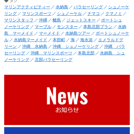
タグ
マリンアクティビティー
水納島
パラセーリング
シュノーケ
リング
マリンスポーツ
シュノーケル
ナマコ
クマノミ
マリンスタッフ
沖縄
離島
ジェットスキー
ボートシュ
ノーケリング
マーブル
モンスター
本島北部プラン
水納
島 マーメイド
マーメイド
水納島ツアー
ボートシュノーケ
ル
水納島マーメイド
本部町
海
海水浴
エメラルドグ
リーン
沖縄 水納島
沖縄 シュノーケリング
沖縄 パラ
セーリング
沖縄 マリンスポーツ
本島北部
水納島 シュ
ノーケリング
北部パラセーリング