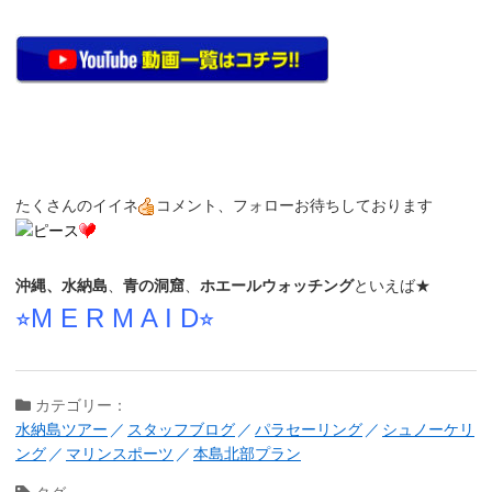
たくさんのイイネ
コメント、フォローお待ちしております
沖縄、水納島
、
青の洞窟
、
ホエールウォッチング
といえば★
⭐︎M E R M A I D⭐︎
カテゴリー：
水納島ツアー
スタッフブログ
パラセーリング
シュノーケリ
ング
マリンスポーツ
本島北部プラン