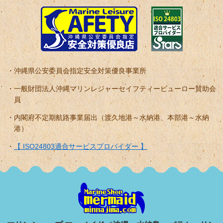
沖縄県公安委員会指定安全対策優良事業所
一般財団法人沖縄マリンレジャーセイフティービューロー賛助会
員
内閣府不定期航路事業届出（渡久地港～水納港、本部港～水納
港）
【 ISO24803適合サービスプロバイダー 】