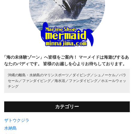
「海の未体験ゾーン」へ皆様をご案内！
マーメイドは海遊びするあ
なたのバディです。
皆様のお越しを心よりお待ちしております。
沖縄の離島・水納島のマリンスポーツ／
ダイビング／
シュノーケル／
パラ
セール／
ファンダイビング／
海水浴／
ファンダイビング／
ホエールウォッ
チング
カテゴリー
ザトウクジラ
水納島