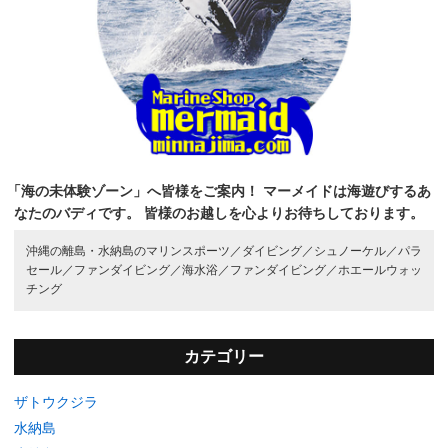
「海の未体験ゾーン」へ皆様をご案内！
マーメイドは海遊びするあ
なたのバディです。
皆様のお越しを心よりお待ちしております。
沖縄の離島・水納島のマリンスポーツ／
ダイビング／
シュノーケル／
パラ
セール／
ファンダイビング／
海水浴／
ファンダイビング／
ホエールウォッ
チング
カテゴリー
ザトウクジラ
水納島