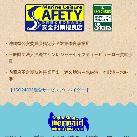
沖縄県公安委員会指定安全対策優良事業所
一般財団法人沖縄マリンレジャーセイフティービューロー賛助会
員
内閣府不定期航路事業届出（渡久地港～水納港、本部港～水納
港）
【 ISO24803適合サービスプロバイダー 】