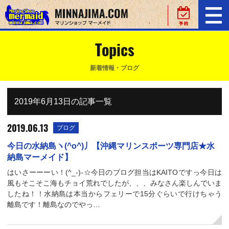
Topics
新着情報・ブログ
2019年6月13日の記事一覧
2019.06.13
ブログ
今日の水納島ヽ(^o^)丿【沖縄マリンスポーツ専門店★水
納島マーメイド】
はいさーーーい！(^_-)-☆今日のブログ担当はKAITOですっ今日は
風もそこそこ海もチョイ荒れでしたが、、、みなさん楽しんでいま
したね！！水納島は本当からフェリーで15分ぐらいで行けちゃう
離島です！離島なのでやっ…